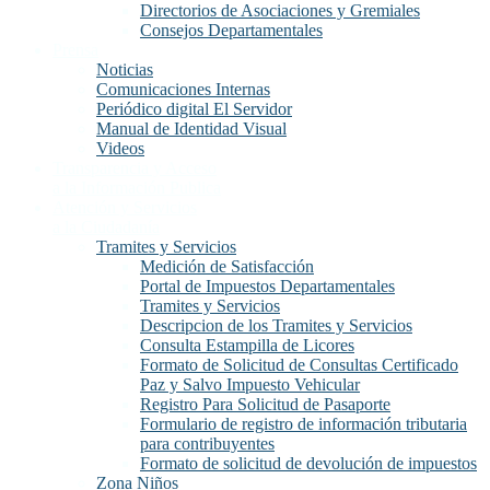
Directorios de Asociaciones y Gremiales
Consejos Departamentales
Prensa
Noticias
Comunicaciones Internas
Periódico digital El Servidor
Manual de Identidad Visual
Videos
Transparencia y Acceso
a la Información Publica
Atención y Servicios
a la Ciudadanía
Tramites y Servicios
Medición de Satisfacción
Portal de Impuestos Departamentales
Tramites y Servicios
Descripcion de los Tramites y Servicios
Consulta Estampilla de Licores
Formato de Solicitud de Consultas Certificado
Paz y Salvo Impuesto Vehicular
Registro Para Solicitud de Pasaporte
Formulario de registro de información tributaria
para contribuyentes
Formato de solicitud de devolución de impuestos
Zona Niños