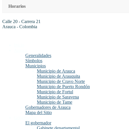
Horarios
Calle 20 - Carrera 21
Arauca - Colombia
Inicio
Arauca
Generalidades
Símbolos
Municipios
Municipio de Arauca
Municipio de Arauquita
Municipio de Cravo Norte
Municipio de Puerto Rondón
Municipio de Fortul
Municipio de Saravena
Municipio de Tame
Gobernadores de Arauca
Mapa del Sitio
Gobernación
El gobernador
Gabinete departamental