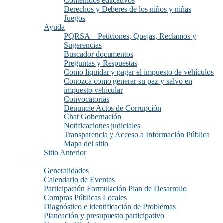
Contenidos educativos
Derechos y Deberes de los niños y niñas
Juegos
Ayuda
PQRSA – Peticiones, Quejas, Reclamos y
Sugerencias
Buscador documentos
Preguntas y Respuestas
Como liquidar y pagar el impuesto de vehículos
Conozca como generar su paz y salvo en
impuesto vehicular
Convocatorias
Denuncie Actos de Corrupción
Chat Gobernación
Notificaciones judiciales
Transparencia y Acceso a Información Pública
Mapa del sitio
Sitio Anterior
Participa
Generalidades
Calendario de Eventos
Participación Formulación Plan de Desarrollo
Compras Públicas Locales
Diagnóstico e identificación de Problemas
Planeación y presupuesto participativo