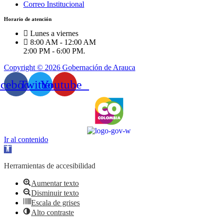
Correo Institucional
Horario de atención
Lunes a viernes
8:00 AM - 12:00 AM
2:00 PM - 6:00 PM.
Copyright © 2026 Gobernación de Arauca
acebook
Twitter
Youtube
Ir al contenido
Abrir
barra
de
Herramientas de accesibilidad
herramientas
Aumentar texto
Disminuir texto
Escala de grises
Alto contraste