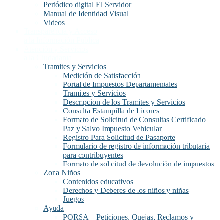
Periódico digital El Servidor
Manual de Identidad Visual
Videos
Transparencia y Acceso
a la Información Publica
Atención y Servicios
a la Ciudadanía
Tramites y Servicios
Medición de Satisfacción
Portal de Impuestos Departamentales
Tramites y Servicios
Descripcion de los Tramites y Servicios
Consulta Estampilla de Licores
Formato de Solicitud de Consultas Certificado
Paz y Salvo Impuesto Vehicular
Registro Para Solicitud de Pasaporte
Formulario de registro de información tributaria
para contribuyentes
Formato de solicitud de devolución de impuestos
Zona Niños
Contenidos educativos
Derechos y Deberes de los niños y niñas
Juegos
Ayuda
PQRSA – Peticiones, Quejas, Reclamos y