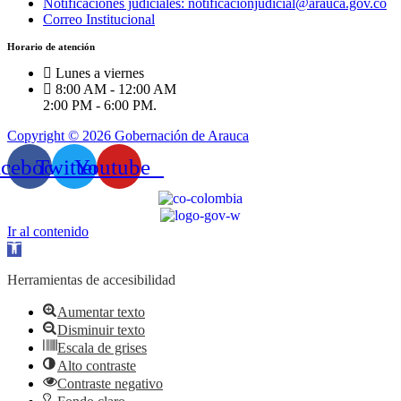
Notificaciones judiciales: notificacionjudicial@arauca.gov.co
Correo Institucional
Horario de atención
Lunes a viernes
8:00 AM - 12:00 AM
2:00 PM - 6:00 PM.
Copyright © 2026 Gobernación de Arauca
acebook
Twitter
Youtube
Ir al contenido
Abrir
barra
de
Herramientas de accesibilidad
herramientas
Aumentar texto
Disminuir texto
Escala de grises
Alto contraste
Contraste negativo