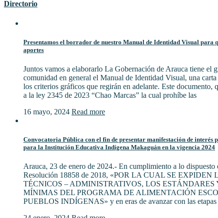
Directorio
Presentamos el borrador de nuestro Manual de Identidad Visual para qu
aportes
Juntos vamos a elaborarlo La Gobernación de Arauca tiene el gu
comunidad en general el Manual de Identidad Visual, una cart
los criterios gráficos que regirán en adelante. Este documento,
a la ley 2345 de 2023 “Chao Marcas” la cual prohíbe las
16 mayo, 2024
Read more
Convocatoria Pública con el fin de presentar manifestación de interés 
para la Institución Educativa Indígena Makaguán en la vigencia 2024
Arauca, 23 de enero de 2024.- En cumplimiento a lo dispuesto e
Resolución 18858 de 2018, «POR LA CUAL SE EXPIDE
TÉCNICOS – ADMINISTRATIVOS, LOS ESTÁNDARES 
MÍNIMAS DEL PROGRAMA DE ALIMENTACIÓN ESCO
PUEBLOS INDÍGENAS» y en eras de avanzar con las etapas 
24 enero, 2024
Read more