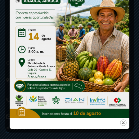
Contáctenos
Calle 20 - Carrera 21 Esquina
Código postal 810001
Linea de Servicio a la Ciudadania: 57- 6078851946
Linea Anticorrupción: 607885 3374
correspondencia: archivogeneral@arauca.gov.co
Enlaces