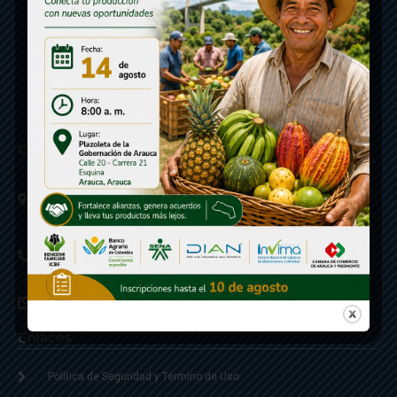
Contáctenos
Calle 20 - Carrera 21 Esquina
Código postal 810001
Linea de Servicio a la Ciudadania: 57- 6078851946
Linea Anticorrupción: 607885 3374
correspondencia: archivogeneral@arauca.gov.co
Enlaces
Política de Seguridad y Termino de Uso