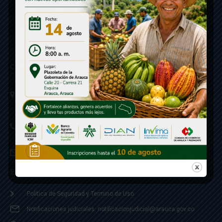
Contáctenos
Calle 20 - Carrera 21 Esquina
Código postal 810001
Linea de Servicio a la Ciudadania: 57- 6078851946
Linea Anticorrupción: 607885 3374
correspondencia: archivogeneral@arauca.gov.co
Enlaces
Política de Seguridad y Termino de Uso
Notificaciones judiciales: notificacionjudicial@arauca.gov.co