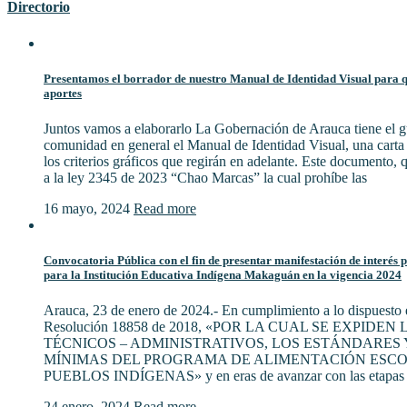
Directorio
Presentamos el borrador de nuestro Manual de Identidad Visual para qu
aportes
Juntos vamos a elaborarlo La Gobernación de Arauca tiene el gu
comunidad en general el Manual de Identidad Visual, una cart
los criterios gráficos que regirán en adelante. Este documento,
a la ley 2345 de 2023 “Chao Marcas” la cual prohíbe las
16 mayo, 2024
Read more
Convocatoria Pública con el fin de presentar manifestación de interés 
para la Institución Educativa Indígena Makaguán en la vigencia 2024
Arauca, 23 de enero de 2024.- En cumplimiento a lo dispuesto e
Resolución 18858 de 2018, «POR LA CUAL SE EXPIDE
TÉCNICOS – ADMINISTRATIVOS, LOS ESTÁNDARES 
MÍNIMAS DEL PROGRAMA DE ALIMENTACIÓN ESCO
PUEBLOS INDÍGENAS» y en eras de avanzar con las etapas 
24 enero, 2024
Read more