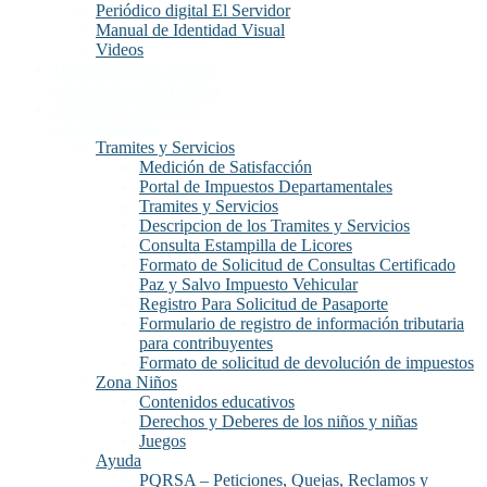
Periódico digital El Servidor
Manual de Identidad Visual
Videos
Transparencia y Acceso
a la Información Publica
Atención y Servicios
a la Ciudadanía
Tramites y Servicios
Medición de Satisfacción
Portal de Impuestos Departamentales
Tramites y Servicios
Descripcion de los Tramites y Servicios
Consulta Estampilla de Licores
Formato de Solicitud de Consultas Certificado
Paz y Salvo Impuesto Vehicular
Registro Para Solicitud de Pasaporte
Formulario de registro de información tributaria
para contribuyentes
Formato de solicitud de devolución de impuestos
Zona Niños
Contenidos educativos
Derechos y Deberes de los niños y niñas
Juegos
Ayuda
PQRSA – Peticiones, Quejas, Reclamos y