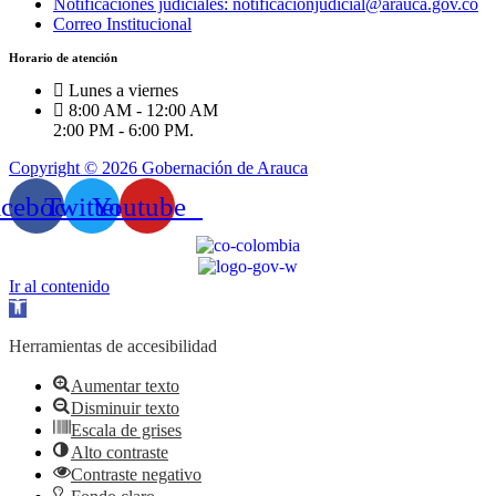
Notificaciones judiciales: notificacionjudicial@arauca.gov.co
Correo Institucional
Horario de atención
Lunes a viernes
8:00 AM - 12:00 AM
2:00 PM - 6:00 PM.
Copyright © 2026 Gobernación de Arauca
acebook
Twitter
Youtube
Ir al contenido
Abrir
barra
de
Herramientas de accesibilidad
herramientas
Aumentar texto
Disminuir texto
Escala de grises
Alto contraste
Contraste negativo