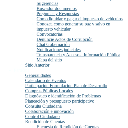
Sugerencias
Buscador documentos
Preguntas y Respuestas
Como liquidar y pagar el impuesto de vehículos
Conozca como generar su paz y salvo en
impuesto vehicular
Convocatorias
Denuncie Actos de Corrupción
Chat Gobernación
Notificaciones judiciales
Transparencia y Acceso a Información Pública
Mapa del sitio
Sitio Anterior
Participa
Generalidades
Calendario de Eventos
Participación Formulación Plan de Desarrollo
Compras Públicas Locales
Diagnóstico e identificación de Problemas
Planeación y presupuesto participativo
Consulta Ciudadana
Colaboración e innovación
Control Ciudadano
Rendición de Cuentas
Encuesta de Rendición de Cuentas