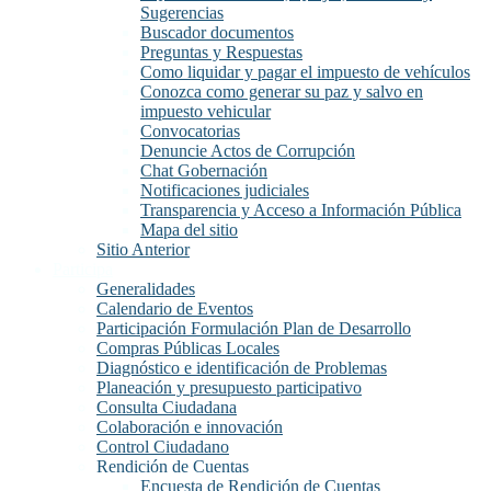
Sugerencias
Buscador documentos
Preguntas y Respuestas
Como liquidar y pagar el impuesto de vehículos
Conozca como generar su paz y salvo en
impuesto vehicular
Convocatorias
Denuncie Actos de Corrupción
Chat Gobernación
Notificaciones judiciales
Transparencia y Acceso a Información Pública
Mapa del sitio
Sitio Anterior
Participa
Generalidades
Calendario de Eventos
Participación Formulación Plan de Desarrollo
Compras Públicas Locales
Diagnóstico e identificación de Problemas
Planeación y presupuesto participativo
Consulta Ciudadana
Colaboración e innovación
Control Ciudadano
Rendición de Cuentas
Encuesta de Rendición de Cuentas