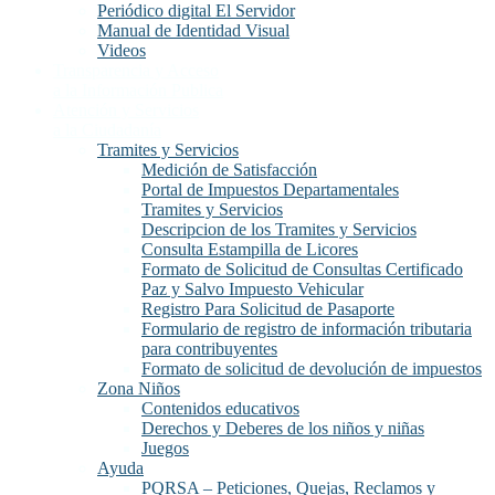
Periódico digital El Servidor
Manual de Identidad Visual
Videos
Transparencia y Acceso
a la Información Publica
Atención y Servicios
a la Ciudadanía
Tramites y Servicios
Medición de Satisfacción
Portal de Impuestos Departamentales
Tramites y Servicios
Descripcion de los Tramites y Servicios
Consulta Estampilla de Licores
Formato de Solicitud de Consultas Certificado
Paz y Salvo Impuesto Vehicular
Registro Para Solicitud de Pasaporte
Formulario de registro de información tributaria
para contribuyentes
Formato de solicitud de devolución de impuestos
Zona Niños
Contenidos educativos
Derechos y Deberes de los niños y niñas
Juegos
Ayuda
PQRSA – Peticiones, Quejas, Reclamos y