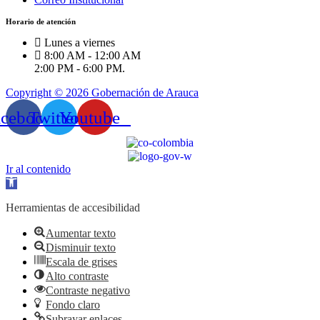
Horario de atención
Lunes a viernes
8:00 AM - 12:00 AM
2:00 PM - 6:00 PM.
Copyright © 2026 Gobernación de Arauca
acebook
Twitter
Youtube
Ir al contenido
Abrir
barra
de
Herramientas de accesibilidad
herramientas
Aumentar texto
Disminuir texto
Escala de grises
Alto contraste
Contraste negativo
Fondo claro
Subrayar enlaces