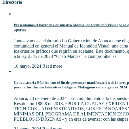
Directorio
Presentamos el borrador de nuestro Manual de Identidad Visual para qu
aportes
Juntos vamos a elaborarlo La Gobernación de Arauca tiene el gu
comunidad en general el Manual de Identidad Visual, una cart
los criterios gráficos que regirán en adelante. Este documento,
a la ley 2345 de 2023 “Chao Marcas” la cual prohíbe las
16 mayo, 2024
Read more
Convocatoria Pública con el fin de presentar manifestación de interés 
para la Institución Educativa Indígena Makaguán en la vigencia 2024
Arauca, 23 de enero de 2024.- En cumplimiento a lo dispuesto e
Resolución 18858 de 2018, «POR LA CUAL SE EXPIDE
TÉCNICOS – ADMINISTRATIVOS, LOS ESTÁNDARES 
MÍNIMAS DEL PROGRAMA DE ALIMENTACIÓN ESCO
PUEBLOS INDÍGENAS» y en eras de avanzar con las etapas 
24 enero, 2024
Read more