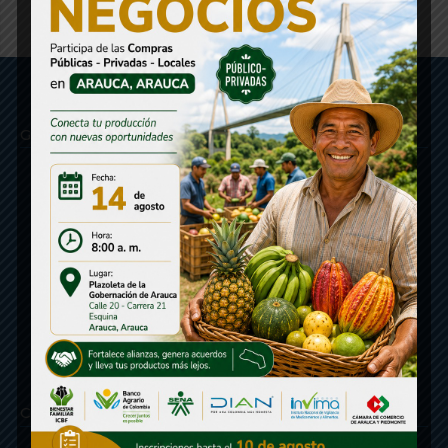
Gobernación de Arauca
Contáctenos