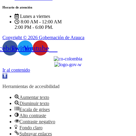
Horario de atención
Lunes a viernes
8:00 AM - 12:00 AM
2:00 PM - 6:00 PM.
Copyright © 2026 Gobernación de Arauca
cebook
Twitter
Youtube
Ir al contenido
Abrir
barra
de
Herramientas de accesibilidad
herramientas
Aumentar texto
Disminuir texto
Escala de grises
Alto contraste
Contraste negativo
Fondo claro
Subrayar enlaces