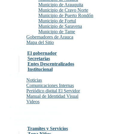
Municipio de Arauquita
Municipio de Cravo Norte
Municipio de Puerto Rondón
Municipio de Fortul
Municipio de Saravena
Municipio de Tame
Gobernadores de Arauca
Mapa del Sitio
Gobernación
El gobernador
Secretarias
Entes Descentralizados
Institucional
Prensa
Noticias
Comunicaciones Internas
Periódico digital El Servidor
Manual de Identidad Visual
Videos
Transparencia y Acceso
a la Información Publica
Atención y Servicios
a la Ciudadanía
Tramites y Servicios
Zona Niños