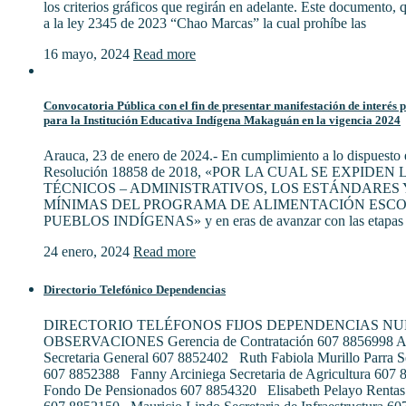
los criterios gráficos que regirán en adelante. Este documento,
a la ley 2345 de 2023 “Chao Marcas” la cual prohíbe las
16 mayo, 2024
Read more
Convocatoria Pública con el fin de presentar manifestación de interés 
para la Institución Educativa Indígena Makaguán en la vigencia 2024
Arauca, 23 de enero de 2024.- En cumplimiento a lo dispuesto e
Resolución 18858 de 2018, «POR LA CUAL SE EXPIDE
TÉCNICOS – ADMINISTRATIVOS, LOS ESTÁNDARES 
MÍNIMAS DEL PROGRAMA DE ALIMENTACIÓN ESCO
PUEBLOS INDÍGENAS» y en eras de avanzar con las etapas 
24 enero, 2024
Read more
Directorio Telefónico Dependencias
DIRECTORIO TELÉFONOS FIJOS DEPENDENCIAS N
OBSERVACIONES Gerencia de Contratación 607 8856998 Al
Secretaria General 607 8852402 Ruth Fabiola Murillo Parra S
607 8852388 Fanny Arciniega Secretaria de Agricultura 607
Fondo De Pensionados 607 8854320 Elisabeth Pelayo Rentas