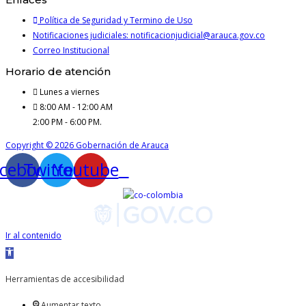
Política de Seguridad y Termino de Uso
Notificaciones judiciales: notificacionjudicial@arauca.gov.co
Correo Institucional
Horario de atención
Lunes a viernes
8:00 AM - 12:00 AM
2:00 PM - 6:00 PM.
Copyright © 2026 Gobernación de Arauca
cebook
Twitter
Youtube
Ir al contenido
Abrir
barra
Herramientas de accesibilidad
de
Aumentar texto
herramientas