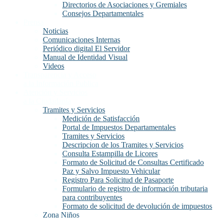
Directorios de Asociaciones y Gremiales
Consejos Departamentales
Prensa
Noticias
Comunicaciones Internas
Periódico digital El Servidor
Manual de Identidad Visual
Videos
Transparencia y Acceso
a la Información Publica
Atención y Servicios
a la Ciudadanía
Tramites y Servicios
Medición de Satisfacción
Portal de Impuestos Departamentales
Tramites y Servicios
Descripcion de los Tramites y Servicios
Consulta Estampilla de Licores
Formato de Solicitud de Consultas Certificado
Paz y Salvo Impuesto Vehicular
Registro Para Solicitud de Pasaporte
Formulario de registro de información tributaria
para contribuyentes
Formato de solicitud de devolución de impuestos
Zona Niños