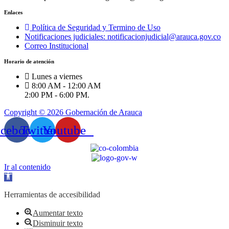
Enlaces
Política de Seguridad y Termino de Uso
Notificaciones judiciales: notificacionjudicial@arauca.gov.co
Correo Institucional
Horario de atención
Lunes a viernes
8:00 AM - 12:00 AM
2:00 PM - 6:00 PM.
Copyright © 2026 Gobernación de Arauca
acebook
Twitter
Youtube
Ir al contenido
Abrir
barra
de
Herramientas de accesibilidad
herramientas
Aumentar texto
Disminuir texto