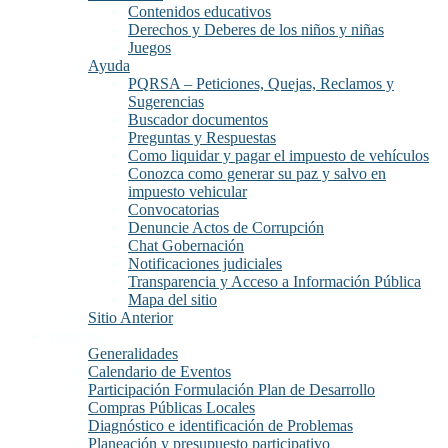
Contenidos educativos
Derechos y Deberes de los niños y niñas
Juegos
Ayuda
PQRSA – Peticiones, Quejas, Reclamos y
Sugerencias
Buscador documentos
Preguntas y Respuestas
Como liquidar y pagar el impuesto de vehículos
Conozca como generar su paz y salvo en
impuesto vehicular
Convocatorias
Denuncie Actos de Corrupción
Chat Gobernación
Notificaciones judiciales
Transparencia y Acceso a Información Pública
Mapa del sitio
Sitio Anterior
Participa
Generalidades
Calendario de Eventos
Participación Formulación Plan de Desarrollo
Compras Públicas Locales
Diagnóstico e identificación de Problemas
Planeación y presupuesto participativo