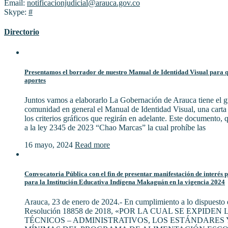
Email:
notificacionjudicial@arauca.gov.co
Skype:
#
Directorio
Presentamos el borrador de nuestro Manual de Identidad Visual para qu
aportes
Juntos vamos a elaborarlo La Gobernación de Arauca tiene el gu
comunidad en general el Manual de Identidad Visual, una cart
los criterios gráficos que regirán en adelante. Este documento,
a la ley 2345 de 2023 “Chao Marcas” la cual prohíbe las
16 mayo, 2024
Read more
Convocatoria Pública con el fin de presentar manifestación de interés 
para la Institución Educativa Indígena Makaguán en la vigencia 2024
Arauca, 23 de enero de 2024.- En cumplimiento a lo dispuesto e
Resolución 18858 de 2018, «POR LA CUAL SE EXPIDE
TÉCNICOS – ADMINISTRATIVOS, LOS ESTÁNDARES 