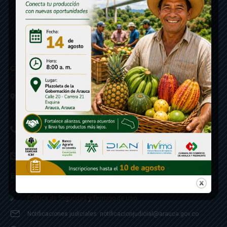
Contáctenos
Calle 20 - Carrera 21 Esquina
Código postal 810001
Linea de Servicio a la Ciudadania: 57- 6078851946
Linea Anticorrupción: 607885 3374
correspondencia: archivogeneral@arauca.gov.co
Enlaces
Política de Seguridad y Termino de Uso
Notificaciones judiciales: notificacionjudicial@arauca.gov.co