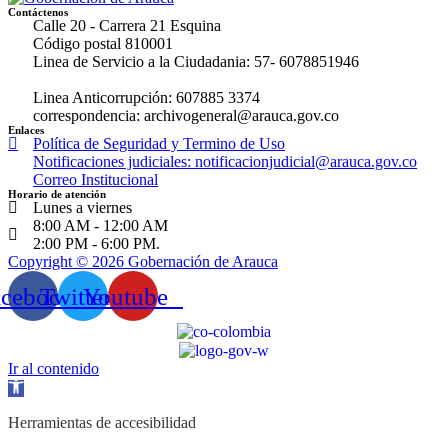
Contáctenos
Calle 20 - Carrera 21 Esquina
Código postal 810001
Linea de Servicio a la Ciudadania: 57- 6078851946
Linea Anticorrupción: 607885 3374
correspondencia: archivogeneral@arauca.gov.co
Enlaces
Política de Seguridad y Termino de Uso
Notificaciones judiciales: notificacionjudicial@arauca.gov.co
Correo Institucional
Horario de atención
Lunes a viernes
8:00 AM - 12:00 AM
2:00 PM - 6:00 PM.
Copyright © 2026 Gobernación de Arauca
acebook
Twitter
Youtube
Ir al contenido
Abrir
barra
de
Herramientas de accesibilidad
herramientas