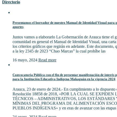
Directorio
Presentamos el borrador de nuestro Manual de Identidad Visual para qu
aportes
Juntos vamos a elaborarlo La Gobernación de Arauca tiene el gu
comunidad en general el Manual de Identidad Visual, una cart
los criterios gráficos que regirán en adelante. Este documento,
a la ley 2345 de 2023 “Chao Marcas” la cual prohíbe las
16 mayo, 2024
Read more
Convocatoria Pública con el fin de presentar manifestación de interés 
para la Institución Educativa Indígena Makaguán en la vigencia 2024
Arauca, 23 de enero de 2024.- En cumplimiento a lo dispuesto e
Resolución 18858 de 2018, «POR LA CUAL SE EXPIDE
TÉCNICOS – ADMINISTRATIVOS, LOS ESTÁNDARES 
MÍNIMAS DEL PROGRAMA DE ALIMENTACIÓN ESCO
PUEBLOS INDÍGENAS» y en eras de avanzar con las etapas 
24 enero, 2024
Read more