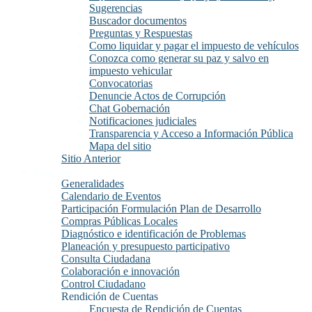
Sugerencias
Buscador documentos
Preguntas y Respuestas
Como liquidar y pagar el impuesto de vehículos
Conozca como generar su paz y salvo en
impuesto vehicular
Convocatorias
Denuncie Actos de Corrupción
Chat Gobernación
Notificaciones judiciales
Transparencia y Acceso a Información Pública
Mapa del sitio
Sitio Anterior
Participa
Generalidades
Calendario de Eventos
Participación Formulación Plan de Desarrollo
Compras Públicas Locales
Diagnóstico e identificación de Problemas
Planeación y presupuesto participativo
Consulta Ciudadana
Colaboración e innovación
Control Ciudadano
Rendición de Cuentas
Encuesta de Rendición de Cuentas