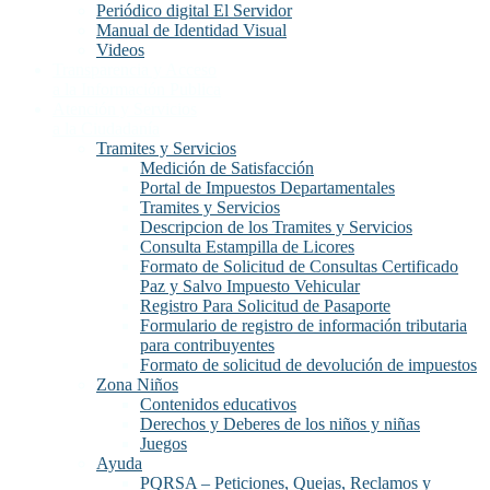
Periódico digital El Servidor
Manual de Identidad Visual
Videos
Transparencia y Acceso
a la Información Publica
Atención y Servicios
a la Ciudadanía
Tramites y Servicios
Medición de Satisfacción
Portal de Impuestos Departamentales
Tramites y Servicios
Descripcion de los Tramites y Servicios
Consulta Estampilla de Licores
Formato de Solicitud de Consultas Certificado
Paz y Salvo Impuesto Vehicular
Registro Para Solicitud de Pasaporte
Formulario de registro de información tributaria
para contribuyentes
Formato de solicitud de devolución de impuestos
Zona Niños
Contenidos educativos
Derechos y Deberes de los niños y niñas
Juegos
Ayuda
PQRSA – Peticiones, Quejas, Reclamos y