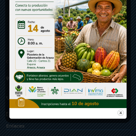
Contáctenos
Calle 20 - Carrera 21 Esquina
Código postal 810001
Linea de Servicio a la Ciudadania: 57- 6078851946
Linea Anticorrupción: 607885 3374
correspondencia: archivogeneral@arauca.gov.co
Enlaces