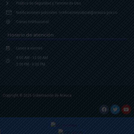
Política de Seguridad y Termino de Uso
Notificaciones judiciales: notificacionjudicial@arauca.gov.co
Correo Institucional
Horario de atención
Lunes a viernes
8:00 AM - 12:00 AM
2:00 PM - 6:00 PM.
Copyright © 2026 Gobernación de Arauca