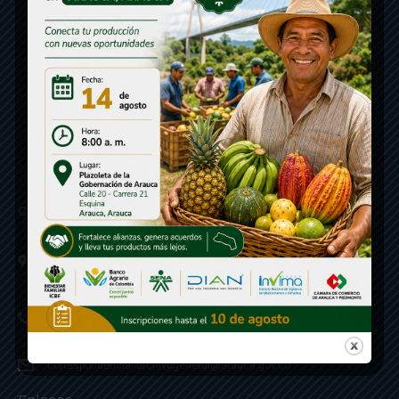
Contáctenos
Calle 20 - Carrera 21 Esquina
Código postal 810001
Linea de Servicio a la Ciudadania: 57- 6078851946
Linea Anticorrupción: 607885 3374
correspondencia: archivogeneral@arauca.gov.co