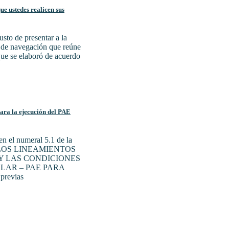
e ustedes realicen sus
sto de presentar a la
a de navegación que reúne
 que se elaboró de acuerdo
para la ejecución del PAE
n el numeral 5.1 de la
N LOS LINEAMIENTOS
Y LAS CONDICIONES
LAR – PAE PARA
previas