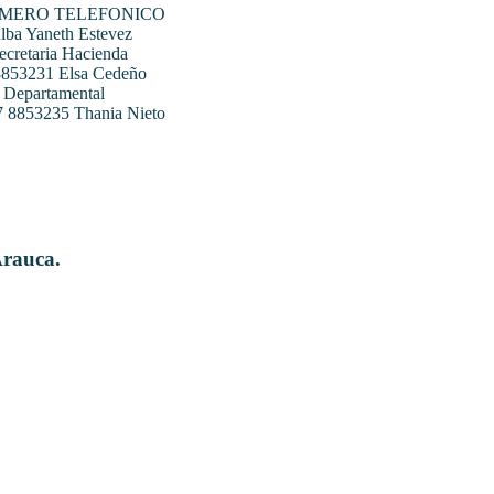
UMERO TELEFONICO
ba Yaneth Estevez
ecretaria Hacienda
 8853231 Elsa Cedeño
 Departamental
07 8853235 Thania Nieto
Arauca.