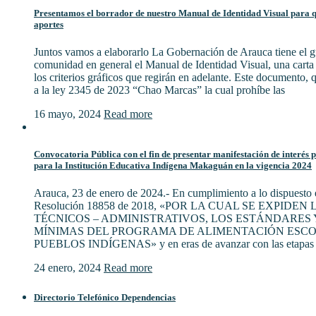
Presentamos el borrador de nuestro Manual de Identidad Visual para qu
aportes
Juntos vamos a elaborarlo La Gobernación de Arauca tiene el gu
comunidad en general el Manual de Identidad Visual, una cart
los criterios gráficos que regirán en adelante. Este documento,
a la ley 2345 de 2023 “Chao Marcas” la cual prohíbe las
16 mayo, 2024
Read more
Convocatoria Pública con el fin de presentar manifestación de interés 
para la Institución Educativa Indígena Makaguán en la vigencia 2024
Arauca, 23 de enero de 2024.- En cumplimiento a lo dispuesto e
Resolución 18858 de 2018, «POR LA CUAL SE EXPIDE
TÉCNICOS – ADMINISTRATIVOS, LOS ESTÁNDARES 
MÍNIMAS DEL PROGRAMA DE ALIMENTACIÓN ESCO
PUEBLOS INDÍGENAS» y en eras de avanzar con las etapas 
24 enero, 2024
Read more
Directorio Telefónico Dependencias