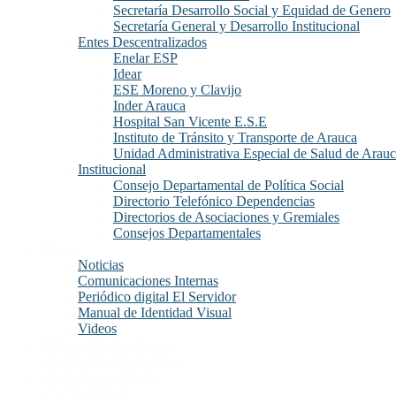
Secretaría Desarrollo Social y Equidad de Genero
Secretaría General y Desarrollo Institucional
Entes Descentralizados
Enelar ESP
Idear
ESE Moreno y Clavijo
Inder Arauca
Hospital San Vicente E.S.E
Instituto de Tránsito y Transporte de Arauca
Unidad Administrativa Especial de Salud de Arau
Institucional
Consejo Departamental de Política Social
Directorio Telefónico Dependencias
Directorios de Asociaciones y Gremiales
Consejos Departamentales
Prensa
Noticias
Comunicaciones Internas
Periódico digital El Servidor
Manual de Identidad Visual
Videos
Transparencia y Acceso
a la Información Publica
Atención y Servicios
a la Ciudadanía