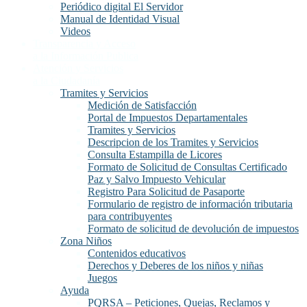
Periódico digital El Servidor
Manual de Identidad Visual
Videos
Transparencia y Acceso
a la Información Publica
Atención y Servicios
a la Ciudadanía
Tramites y Servicios
Medición de Satisfacción
Portal de Impuestos Departamentales
Tramites y Servicios
Descripcion de los Tramites y Servicios
Consulta Estampilla de Licores
Formato de Solicitud de Consultas Certificado
Paz y Salvo Impuesto Vehicular
Registro Para Solicitud de Pasaporte
Formulario de registro de información tributaria
para contribuyentes
Formato de solicitud de devolución de impuestos
Zona Niños
Contenidos educativos
Derechos y Deberes de los niños y niñas
Juegos
Ayuda
PQRSA – Peticiones, Quejas, Reclamos y