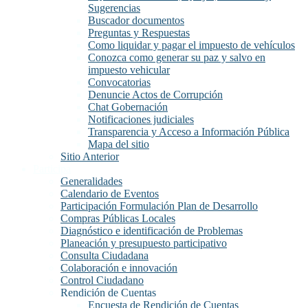
Sugerencias
Buscador documentos
Preguntas y Respuestas
Como liquidar y pagar el impuesto de vehículos
Conozca como generar su paz y salvo en
impuesto vehicular
Convocatorias
Denuncie Actos de Corrupción
Chat Gobernación
Notificaciones judiciales
Transparencia y Acceso a Información Pública
Mapa del sitio
Sitio Anterior
Participa
Generalidades
Calendario de Eventos
Participación Formulación Plan de Desarrollo
Compras Públicas Locales
Diagnóstico e identificación de Problemas
Planeación y presupuesto participativo
Consulta Ciudadana
Colaboración e innovación
Control Ciudadano
Rendición de Cuentas
Encuesta de Rendición de Cuentas