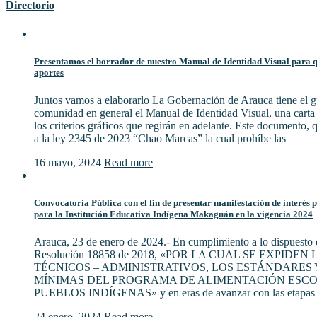
Directorio
Presentamos el borrador de nuestro Manual de Identidad Visual para qu
aportes
Juntos vamos a elaborarlo La Gobernación de Arauca tiene el gu
comunidad en general el Manual de Identidad Visual, una cart
los criterios gráficos que regirán en adelante. Este documento,
a la ley 2345 de 2023 “Chao Marcas” la cual prohíbe las
16 mayo, 2024
Read more
Convocatoria Pública con el fin de presentar manifestación de interés 
para la Institución Educativa Indígena Makaguán en la vigencia 2024
Arauca, 23 de enero de 2024.- En cumplimiento a lo dispuesto e
Resolución 18858 de 2018, «POR LA CUAL SE EXPIDE
TÉCNICOS – ADMINISTRATIVOS, LOS ESTÁNDARES 
MÍNIMAS DEL PROGRAMA DE ALIMENTACIÓN ESCO
PUEBLOS INDÍGENAS» y en eras de avanzar con las etapas 
24 enero, 2024
Read more