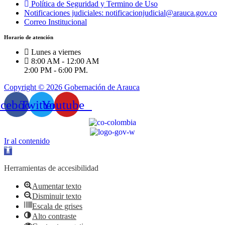
Política de Seguridad y Termino de Uso
Notificaciones judiciales: notificacionjudicial@arauca.gov.co
Correo Institucional
Horario de atención
Lunes a viernes
8:00 AM - 12:00 AM
2:00 PM - 6:00 PM.
Copyright © 2026 Gobernación de Arauca
acebook
Twitter
Youtube
Ir al contenido
Abrir
barra
de
Herramientas de accesibilidad
herramientas
Aumentar texto
Disminuir texto
Escala de grises
Alto contraste