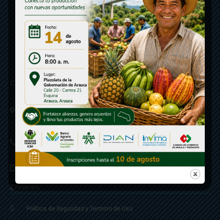
Contáctenos
Calle 20 - Carrera 21 Esquina
Código postal 810001
Linea de Servicio a la Ciudadania: 57- 6078851946
Linea Anticorrupción: 607885 3374
correspondencia: archivogeneral@arauca.gov.co
Enlaces
Política de Seguridad y Termino de Uso