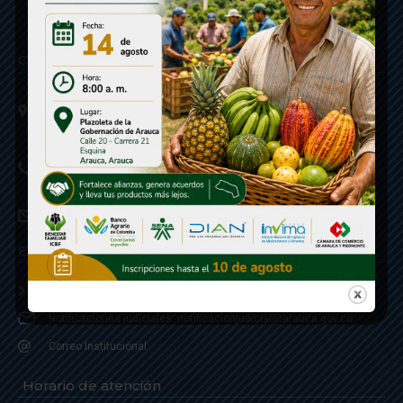
Contáctenos
Calle 20 - Carrera 21 Esquina
Código postal 810001
Linea de Servicio a la Ciudadania: 57- 6078851946
Linea Anticorrupción: 607885 3374
correspondencia: archivogeneral@arauca.gov.co
Enlaces
Política de Seguridad y Termino de Uso
Notificaciones judiciales: notificacionjudicial@arauca.gov.co
Correo Institucional
Horario de atención