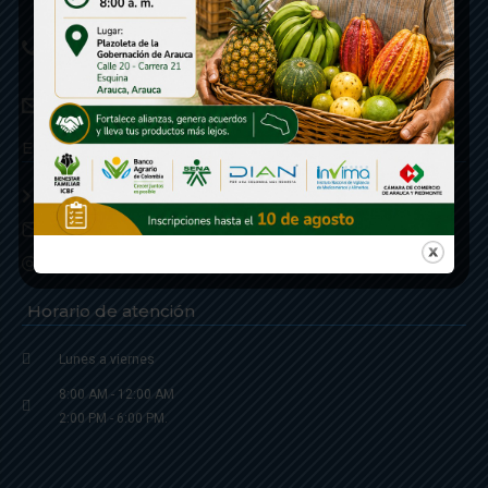
Linea de Servicio a la Ciudadania: 57- 6078851946
Linea Anticorrupción: 607885 3374
correspondencia: archivogeneral@arauca.gov.co
Enlaces
Política de Seguridad y Termino de Uso
Notificaciones judiciales: notificacionjudicial@arauca.gov.co
Correo Institucional
Horario de atención
Lunes a viernes
8:00 AM - 12:00 AM
2:00 PM - 6:00 PM.