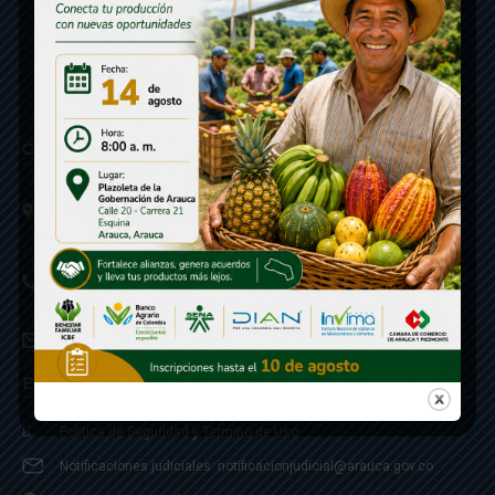
Contáctenos
Calle 20 - Carrera 21 Esquina
Código postal 810001
Linea de Servicio a la Ciudadania: 57- 6078851946
Linea Anticorrupción: 607885 3374
correspondencia: archivogeneral@arauca.gov.co
Enlaces
Política de Seguridad y Termino de Uso
Notificaciones judiciales: notificacionjudicial@arauca.gov.co