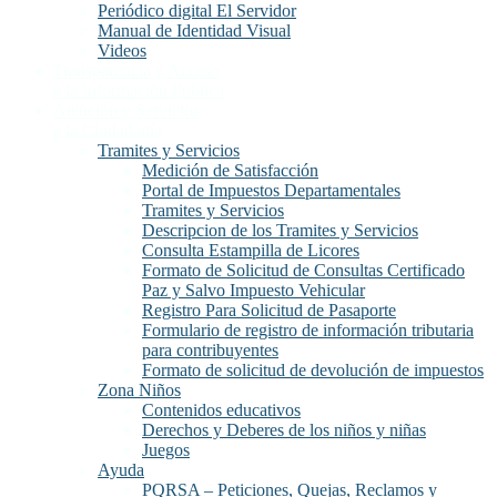
Periódico digital El Servidor
Manual de Identidad Visual
Videos
Transparencia y Acceso
a la Información Publica
Atención y Servicios
a la Ciudadanía
Tramites y Servicios
Medición de Satisfacción
Portal de Impuestos Departamentales
Tramites y Servicios
Descripcion de los Tramites y Servicios
Consulta Estampilla de Licores
Formato de Solicitud de Consultas Certificado
Paz y Salvo Impuesto Vehicular
Registro Para Solicitud de Pasaporte
Formulario de registro de información tributaria
para contribuyentes
Formato de solicitud de devolución de impuestos
Zona Niños
Contenidos educativos
Derechos y Deberes de los niños y niñas
Juegos
Ayuda
PQRSA – Peticiones, Quejas, Reclamos y