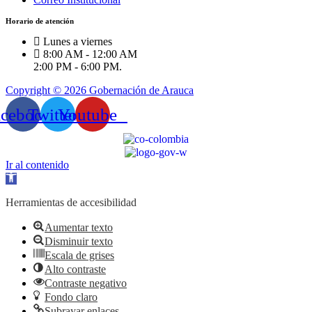
Horario de atención
Lunes a viernes
8:00 AM - 12:00 AM
2:00 PM - 6:00 PM.
Copyright © 2026 Gobernación de Arauca
acebook
Twitter
Youtube
Ir al contenido
Abrir
barra
de
Herramientas de accesibilidad
herramientas
Aumentar texto
Disminuir texto
Escala de grises
Alto contraste
Contraste negativo
Fondo claro
Subrayar enlaces