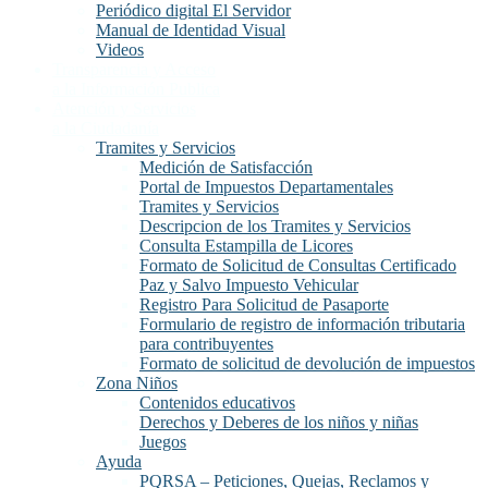
Periódico digital El Servidor
Manual de Identidad Visual
Videos
Transparencia y Acceso
a la Información Publica
Atención y Servicios
a la Ciudadanía
Tramites y Servicios
Medición de Satisfacción
Portal de Impuestos Departamentales
Tramites y Servicios
Descripcion de los Tramites y Servicios
Consulta Estampilla de Licores
Formato de Solicitud de Consultas Certificado
Paz y Salvo Impuesto Vehicular
Registro Para Solicitud de Pasaporte
Formulario de registro de información tributaria
para contribuyentes
Formato de solicitud de devolución de impuestos
Zona Niños
Contenidos educativos
Derechos y Deberes de los niños y niñas
Juegos
Ayuda
PQRSA – Peticiones, Quejas, Reclamos y