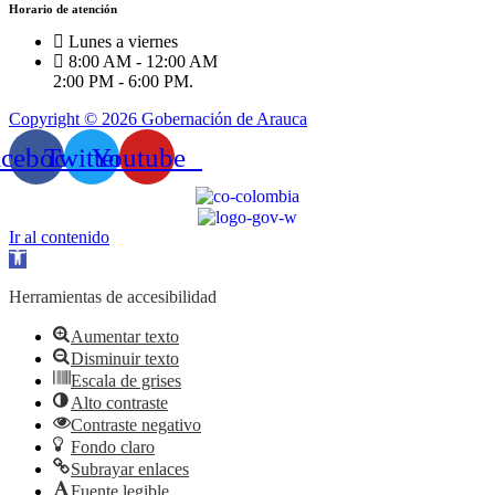
Horario de atención
Lunes a viernes
8:00 AM - 12:00 AM
2:00 PM - 6:00 PM.
Copyright © 2026 Gobernación de Arauca
acebook
Twitter
Youtube
Ir al contenido
Abrir
barra
de
Herramientas de accesibilidad
herramientas
Aumentar texto
Disminuir texto
Escala de grises
Alto contraste
Contraste negativo
Fondo claro
Subrayar enlaces
Fuente legible