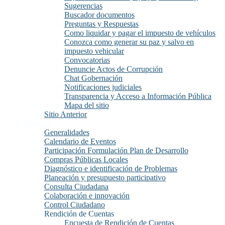
Sugerencias
Buscador documentos
Preguntas y Respuestas
Como liquidar y pagar el impuesto de vehículos
Conozca como generar su paz y salvo en
impuesto vehicular
Convocatorias
Denuncie Actos de Corrupción
Chat Gobernación
Notificaciones judiciales
Transparencia y Acceso a Información Pública
Mapa del sitio
Sitio Anterior
Participa
Generalidades
Calendario de Eventos
Participación Formulación Plan de Desarrollo
Compras Públicas Locales
Diagnóstico e identificación de Problemas
Planeación y presupuesto participativo
Consulta Ciudadana
Colaboración e innovación
Control Ciudadano
Rendición de Cuentas
Encuesta de Rendición de Cuentas