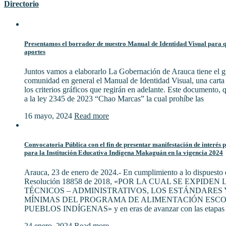
Directorio
Presentamos el borrador de nuestro Manual de Identidad Visual para qu
aportes
Juntos vamos a elaborarlo La Gobernación de Arauca tiene el gu
comunidad en general el Manual de Identidad Visual, una cart
los criterios gráficos que regirán en adelante. Este documento,
a la ley 2345 de 2023 “Chao Marcas” la cual prohíbe las
16 mayo, 2024
Read more
Convocatoria Pública con el fin de presentar manifestación de interés 
para la Institución Educativa Indígena Makaguán en la vigencia 2024
Arauca, 23 de enero de 2024.- En cumplimiento a lo dispuesto e
Resolución 18858 de 2018, «POR LA CUAL SE EXPIDE
TÉCNICOS – ADMINISTRATIVOS, LOS ESTÁNDARES 
MÍNIMAS DEL PROGRAMA DE ALIMENTACIÓN ESCO
PUEBLOS INDÍGENAS» y en eras de avanzar con las etapas 
24 enero, 2024
Read more