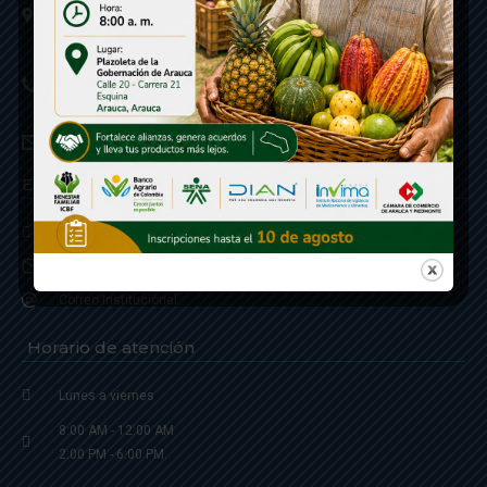
Calle 20 - Carrera 21 Esquina
Código postal 810001
Linea de Servicio a la Ciudadania: 57- 6078851946
Linea Anticorrupción: 607885 3374
correspondencia: archivogeneral@arauca.gov.co
Enlaces
Política de Seguridad y Termino de Uso
Notificaciones judiciales: notificacionjudicial@arauca.gov.co
Correo Institucional
Horario de atención
Lunes a viernes
8:00 AM - 12:00 AM
2:00 PM - 6:00 PM.