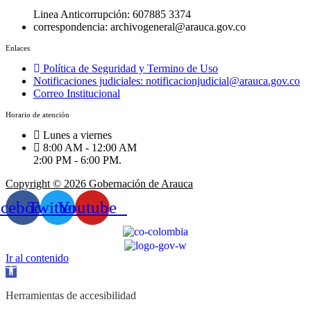
Linea Anticorrupción: 607885 3374
correspondencia: archivogeneral@arauca.gov.co
Enlaces
Política de Seguridad y Termino de Uso
Notificaciones judiciales: notificacionjudicial@arauca.gov.co
Correo Institucional
Horario de atención
Lunes a viernes
8:00 AM - 12:00 AM
2:00 PM - 6:00 PM.
Copyright © 2026 Gobernación de Arauca
acebook
Twitter
Youtube
Ir al contenido
Abrir
barra
de
Herramientas de accesibilidad
herramientas