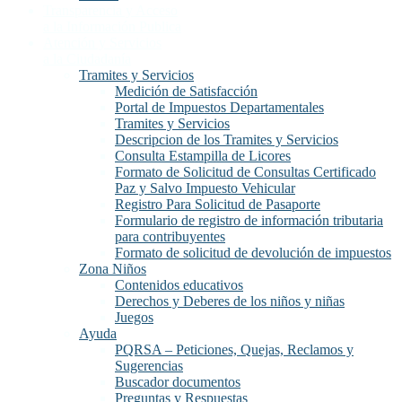
Transparencia y Acceso
a la Información Publica
Atención y Servicios
a la Ciudadanía
Tramites y Servicios
Medición de Satisfacción
Portal de Impuestos Departamentales
Tramites y Servicios
Descripcion de los Tramites y Servicios
Consulta Estampilla de Licores
Formato de Solicitud de Consultas Certificado
Paz y Salvo Impuesto Vehicular
Registro Para Solicitud de Pasaporte
Formulario de registro de información tributaria
para contribuyentes
Formato de solicitud de devolución de impuestos
Zona Niños
Contenidos educativos
Derechos y Deberes de los niños y niñas
Juegos
Ayuda
PQRSA – Peticiones, Quejas, Reclamos y
Sugerencias
Buscador documentos
Preguntas y Respuestas