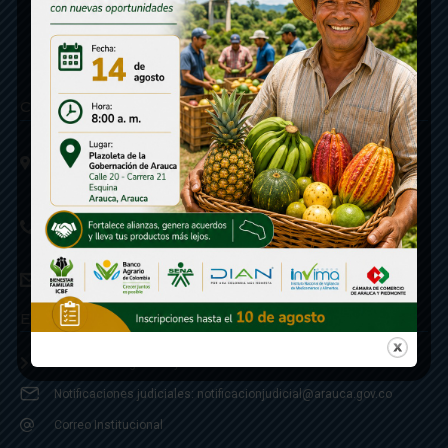
Contáctenos
Calle 20 - Carrera 21 Esquina
Código postal 810001
Linea de Servicio a la Ciudadania: 57- 6078851946
Linea Anticorrupción: 607885 3374
correspondencia: archivogeneral@arauca.gov.co
Enlaces
Política de Seguridad y Termino de Uso
Notificaciones judiciales: notificacionjudicial@arauca.gov.co
Correo Institucional