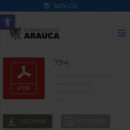
Abrir barra de herramientas
794
Tamaño del archivo: 16.52 KB
Created: 05-09-2022
Updated: 05-09-2022
Hits: 84
DESCARGAR
VISTA PREVIA