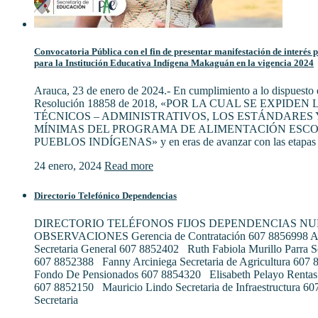
Convocatoria Pública con el fin de presentar manifestación de interés 
para la Institución Educativa Indígena Makaguán en la vigencia 2024
Arauca, 23 de enero de 2024.- En cumplimiento a lo dispuesto e
Resolución 18858 de 2018, «POR LA CUAL SE EXPIDE
TÉCNICOS – ADMINISTRATIVOS, LOS ESTÁNDARES 
MÍNIMAS DEL PROGRAMA DE ALIMENTACIÓN ESCO
PUEBLOS INDÍGENAS» y en eras de avanzar con las etapas 
24 enero, 2024
Read more
Directorio Telefónico Dependencias
DIRECTORIO TELÉFONOS FIJOS DEPENDENCIAS N
OBSERVACIONES Gerencia de Contratación 607 8856998 Al
Secretaria General 607 8852402 Ruth Fabiola Murillo Parra S
607 8852388 Fanny Arciniega Secretaria de Agricultura 607
Fondo De Pensionados 607 8854320 Elisabeth Pelayo Rentas
607 8852150 Mauricio Lindo Secretaria de Infraestructura 6
Secretaria