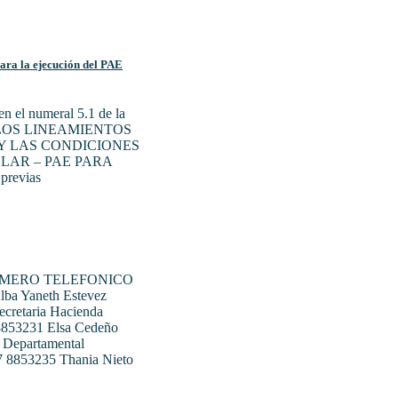
para la ejecución del PAE
n el numeral 5.1 de la
N LOS LINEAMIENTOS
Y LAS CONDICIONES
LAR – PAE PARA
previas
UMERO TELEFONICO
ba Yaneth Estevez
ecretaria Hacienda
 8853231 Elsa Cedeño
 Departamental
07 8853235 Thania Nieto