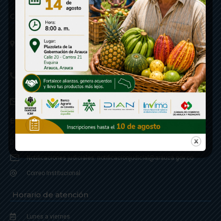
Contáctenos
Calle 20 - Carrera 21 Esquina
Código postal 810001
Linea de Servicio a la Ciudadania: 57- 6078851946
Linea Anticorrupción: 607885 3374
correspondencia: archivogeneral@arauca.gov.co
Enlaces
Política de Seguridad y Termino de Uso
Notificaciones judiciales: notificacionjudicial@arauca.gov.co
Correo Institucional
Horario de atención
Lunes a viernes