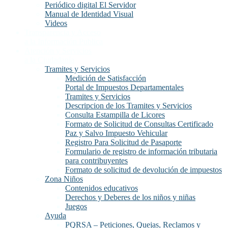
Periódico digital El Servidor
Manual de Identidad Visual
Videos
Transparencia y Acceso
a la Información Publica
Atención y Servicios
a la Ciudadanía
Tramites y Servicios
Medición de Satisfacción
Portal de Impuestos Departamentales
Tramites y Servicios
Descripcion de los Tramites y Servicios
Consulta Estampilla de Licores
Formato de Solicitud de Consultas Certificado
Paz y Salvo Impuesto Vehicular
Registro Para Solicitud de Pasaporte
Formulario de registro de información tributaria
para contribuyentes
Formato de solicitud de devolución de impuestos
Zona Niños
Contenidos educativos
Derechos y Deberes de los niños y niñas
Juegos
Ayuda
PQRSA – Peticiones, Quejas, Reclamos y