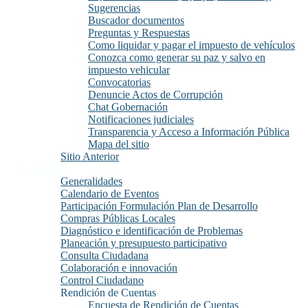
Sugerencias
Buscador documentos
Preguntas y Respuestas
Como liquidar y pagar el impuesto de vehículos
Conozca como generar su paz y salvo en
impuesto vehicular
Convocatorias
Denuncie Actos de Corrupción
Chat Gobernación
Notificaciones judiciales
Transparencia y Acceso a Información Pública
Mapa del sitio
Sitio Anterior
Participa
Generalidades
Calendario de Eventos
Participación Formulación Plan de Desarrollo
Compras Públicas Locales
Diagnóstico e identificación de Problemas
Planeación y presupuesto participativo
Consulta Ciudadana
Colaboración e innovación
Control Ciudadano
Rendición de Cuentas
Encuesta de Rendición de Cuentas