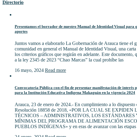
Directorio
Presentamos el borrador de nuestro Manual de Identidad Visual para qu
aportes
Juntos vamos a elaborarlo La Gobernación de Arauca tiene el gu
comunidad en general el Manual de Identidad Visual, una cart
los criterios gráficos que regirán en adelante. Este documento,
a la ley 2345 de 2023 “Chao Marcas” la cual prohíbe las
16 mayo, 2024
Read more
Convocatoria Pública con el fin de presentar manifestación de interés 
para la Institución Educativa Indígena Makaguán en la vigencia 2024
Arauca, 23 de enero de 2024.- En cumplimiento a lo dispuesto e
Resolución 18858 de 2018, «POR LA CUAL SE EXPIDE
TÉCNICOS – ADMINISTRATIVOS, LOS ESTÁNDARES 
MÍNIMAS DEL PROGRAMA DE ALIMENTACIÓN ESCO
PUEBLOS INDÍGENAS» y en eras de avanzar con las etapas 
24 enero, 2024
Read more