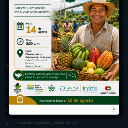
Contáctenos
Calle 20 - Carrera 21 Esquina
Código postal 810001
Linea de Servicio a la Ciudadania: 57- 6078851946
Linea Anticorrupción: 607885 3374
correspondencia: archivogeneral@arauca.gov.co
Enlaces
Política de Seguridad y Termino de Uso