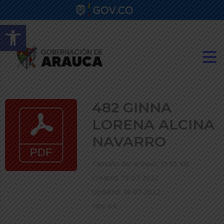
Abrir barra de herramientas
482 GINNA
LORENA ALCINA
NAVARRO
Tamaño del archivo: 35.95 KB
Created: 18-07-2022
Updated: 18-07-2022
Hits: 64