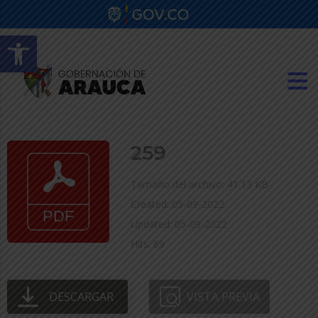
Abrir barra de herramientas
259
Tamaño del archivo: 41.13 KB
Created: 05-09-2022
Updated: 05-09-2022
Hits: 69
DESCARGAR
VISTA PREVIA