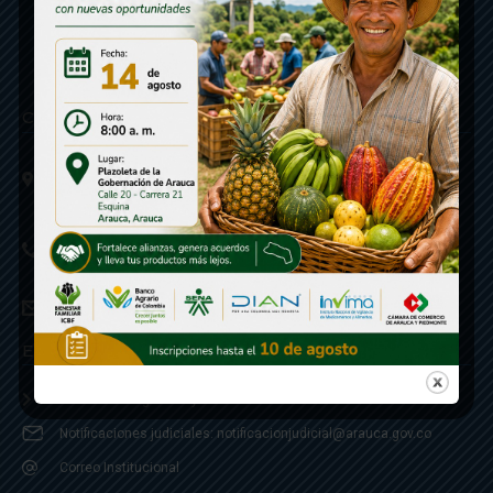
Contáctenos
Calle 20 - Carrera 21 Esquina
Código postal 810001
Linea de Servicio a la Ciudadania: 57- 6078851946
Linea Anticorrupción: 607885 3374
correspondencia: archivogeneral@arauca.gov.co
Enlaces
Política de Seguridad y Termino de Uso
Notificaciones judiciales: notificacionjudicial@arauca.gov.co
Correo Institucional