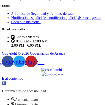
Enlaces
Política de Seguridad y Termino de Uso
Notificaciones judiciales: notificacionjudicial@arauca.gov.co
Correo Institucional
Horario de atención
Lunes a viernes
8:00 AM - 12:00 AM
2:00 PM - 6:00 PM.
Copyright © 2026 Gobernación de Arauca
cebook
Twitter
Youtube
Ir al contenido
Abrir
barra
de
Herramientas de accesibilidad
herramientas
Aumentar texto
Disminuir texto