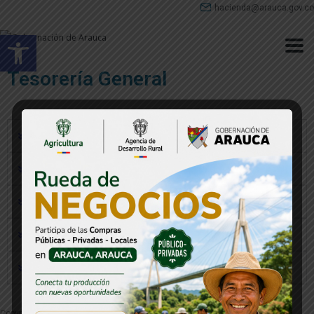
hacienda@arauca.gov.co
Abrir barra de herramientas
Tesorería General
Propósito
Directorio​
Procedimientos​
Información Relevante del Área
Preguntas Frecuentes
Copyright © 2025 Gobernación de Arauca