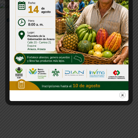
Calle 20 Carrera 21 - Esquina
hacienda@arauca.gov.co
GobArauca
@GobArauca
@GobArauca
@GobArauca