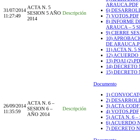
ARAUCA.PDF
ACTA N. 5
31/07/2014
6) DESARROL
SESION 5 AÑO
Descripción
11:27:49
7) VOTOS.PDF
2014
8) INFORME 
ARAUCA – 5 S
9) CIERRE S
10) APROBAC
DE ARAUCA.
11) ACTA N. 5
12) ACUERDO N
13) POAI (2).P
14) DECRETO 
15) DECRETO 
Documento
1) CONVOCATO
2) DESARROL
ACTA N. 6 –
26/09/2014
3) ACTA CODF
SESION 6 –
Descripción
11:35:59
4) VOTOS.PDF
AÑO 2014
5) ACTA N. 6 
6) ACUERDO N
7) DECRETO N