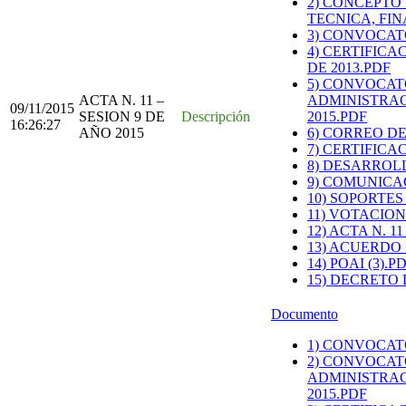
2) CONCEPTO
TECNICA, FIN
3) CONVOCAT
4) CERTIFIC
DE 2013.PDF
5) CONVOCAT
ACTA N. 11 –
ADMINISTRAC
09/11/2015
SESION 9 DE
Descripción
2015.PDF
16:26:27
AÑO 2015
6) CORREO DE
7) CERTIFICA
8) DESARROL
9) COMUNICA
10) SOPORTE
11) VOTACION
12) ACTA N. 1
13) ACUERDO 
14) POAI (3).P
15) DECRETO 
Documento
1) CONVOCAT
2) CONVOCAT
ADMINISTRAC
2015.PDF