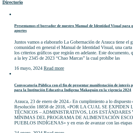
Directorio
Presentamos el borrador de nuestro Manual de Identidad Visual para qu
aportes
Juntos vamos a elaborarlo La Gobernación de Arauca tiene el gu
comunidad en general el Manual de Identidad Visual, una cart
los criterios gráficos que regirán en adelante. Este documento,
a la ley 2345 de 2023 “Chao Marcas” la cual prohíbe las
16 mayo, 2024
Read more
Convocatoria Pública con el fin de presentar manifestación de interés 
para la Institución Educativa Indígena Makaguán en la vigencia 2024
Arauca, 23 de enero de 2024.- En cumplimiento a lo dispuesto e
Resolución 18858 de 2018, «POR LA CUAL SE EXPIDE
TÉCNICOS – ADMINISTRATIVOS, LOS ESTÁNDARES 
MÍNIMAS DEL PROGRAMA DE ALIMENTACIÓN ESCO
PUEBLOS INDÍGENAS» y en eras de avanzar con las etapas 
24 enero, 2024
Read more