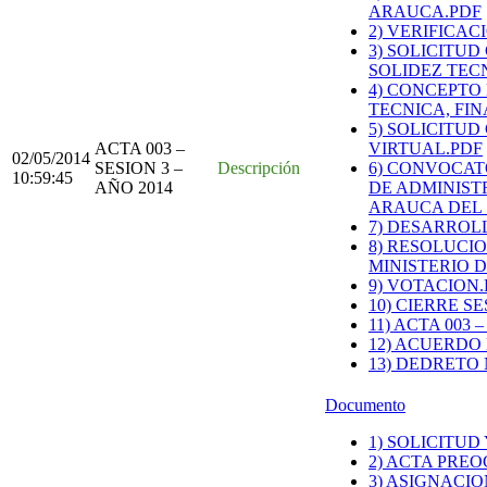
ARAUCA.PDF
2) VERIFICAC
3) SOLICITU
SOLIDEZ TEC
4) CONCEPTO
TECNICA, FI
5) SOLICITU
ACTA 003 –
VIRTUAL.PDF
02/05/2014
SESION 3 –
Descripción
6) CONVOCAT
10:59:45
AÑO 2014
DE ADMINIST
ARAUCA DEL S
7) DESARROLL
8) RESOLUCIO
MINISTERIO D
9) VOTACION.
10) CIERRE S
11) ACTA 003 
12) ACUERDO N
13) DEDRETO 
Documento
1) SOLICITU
2) ACTA PREO
3) ASIGNACI