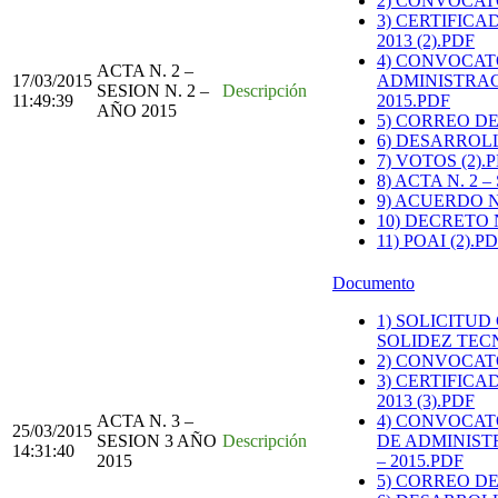
2) CONVOCAT
3) CERTIFIC
2013 (2).PDF
4) CONVOCAT
ACTA N. 2 –
17/03/2015
ADMINISTRAC
SESION N. 2 –
Descripción
11:49:39
2015.PDF
AÑO 2015
5) CORREO D
6) DESARROLL
7) VOTOS (2).
8) ACTA N. 2 –
9) ACUERDO N
10) DECRETO N
11) POAI (2).P
Documento
1) SOLICITU
SOLIDEZ TECN
2) CONVOCAT
3) CERTIFIC
2013 (3).PDF
ACTA N. 3 –
4) CONVOCAT
25/03/2015
SESION 3 AÑO
Descripción
DE ADMINIST
14:31:40
2015
– 2015.PDF
5) CORREO DE