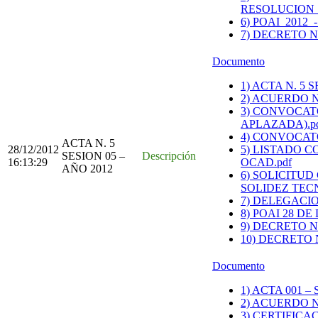
RESOLUCION
6) POAI_2012_
7) DECRETO N
Documento
1) ACTA N. 5 S
2) ACUERDO N.
3) CONVOCAT
APLAZADA).p
4) CONVOCAT
ACTA N. 5
28/12/2012
5) LISTADO C
SESION 05 –
Descripción
16:13:29
OCAD.pdf
AÑO 2012
6) SOLICITU
SOLIDEZ TECN
7) DELEGACIO
8) POAI 28 DE
9) DECRETO N
10) DECRETO 
Documento
1) ACTA 001 –
2) ACUERDO N
3) CERTIFICA