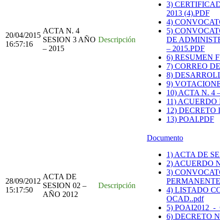
3) CERTIFIC
2013 (4).PDF
4) CONVOCAT
ACTA N. 4
5) CONVOCAT
20/04/2015
SESION 3 AÑO
Descripción
DE ADMINIST
16:57:16
– 2015
– 2015.PDF
6) RESUMEN 
7) CORREO D
8) DESARROL
9) VOTACION
10) ACTA N. 4
11) ACUERDO 
12) DECRETO
13) POAI.PDF
Documento
1) ACTA DE SE
2) ACUERDO N
3) CONVOCAT
ACTA DE
28/09/2012
PERMANENTES
SESION 02 –
Descripción
15:17:50
4) LISTADO C
AÑO 2012
OCAD..pdf
5) POAI2012_-
6) DECRETO N