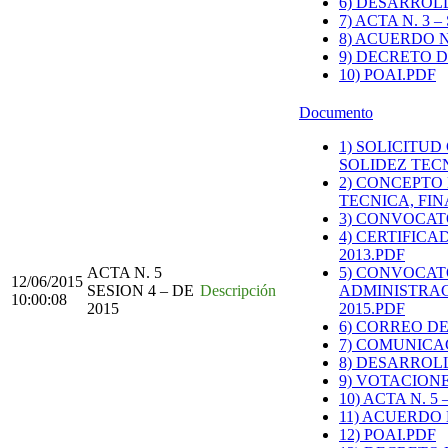
6) DESARROLL
7) ACTA N. 3 
8) ACUERDO N.
9) DECRETO D
10) POAI.PDF
Documento
1) SOLICITU
SOLIDEZ TEC
2) CONCEPTO
TECNICA, FIN
3) CONVOCAT
4) CERTIFIC
2013.PDF
ACTA N. 5
5) CONVOCAT
12/06/2015
SESION 4 – DE
Descripción
ADMINISTRAC
10:00:08
2015
2015.PDF
6) CORREO D
7) COMUNICA
8) DESARROLL
9) VOTACIONE
10) ACTA N. 5
11) ACUERDO N
12) POAI.PDF