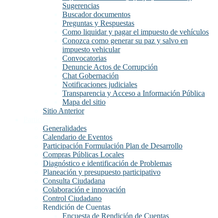
Sugerencias
Buscador documentos
Preguntas y Respuestas
Como liquidar y pagar el impuesto de vehículos
Conozca como generar su paz y salvo en
impuesto vehicular
Convocatorias
Denuncie Actos de Corrupción
Chat Gobernación
Notificaciones judiciales
Transparencia y Acceso a Información Pública
Mapa del sitio
Sitio Anterior
Participa
Generalidades
Calendario de Eventos
Participación Formulación Plan de Desarrollo
Compras Públicas Locales
Diagnóstico e identificación de Problemas
Planeación y presupuesto participativo
Consulta Ciudadana
Colaboración e innovación
Control Ciudadano
Rendición de Cuentas
Encuesta de Rendición de Cuentas