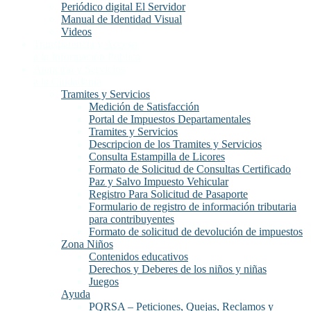
Periódico digital El Servidor
Manual de Identidad Visual
Videos
Transparencia y Acceso
a la Información Publica
Atención y Servicios
a la Ciudadanía
Tramites y Servicios
Medición de Satisfacción
Portal de Impuestos Departamentales
Tramites y Servicios
Descripcion de los Tramites y Servicios
Consulta Estampilla de Licores
Formato de Solicitud de Consultas Certificado
Paz y Salvo Impuesto Vehicular
Registro Para Solicitud de Pasaporte
Formulario de registro de información tributaria
para contribuyentes
Formato de solicitud de devolución de impuestos
Zona Niños
Contenidos educativos
Derechos y Deberes de los niños y niñas
Juegos
Ayuda
PQRSA – Peticiones, Quejas, Reclamos y