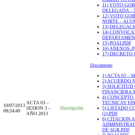
11) VOTO GO
DELEGADA – 
12) VOTO GO
NORTE – ALVA
13) DELEGACI
14) CONVOCA
DEPARTAMENT
15) POAI.PDF
16) ANEXOS..
17) DECRETO 
Documento
1) ACTA 03 – 
2) ACUERDO N
3) SOLICITU
FINANCIERA Y A
4) CONCEPTO
ACTA 03 –
TECNICAY FINA
10/07/2013
SESION 3 –
Descripción
5) LISTADO 
09:24:49
AÑO 2013
(2).PDF
6) CITACION
ADMINISTRAC
DE SGR.PDF