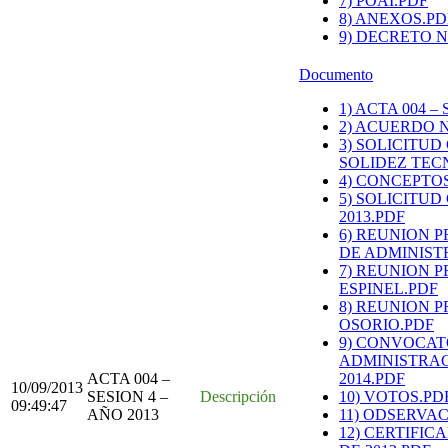
7) POAI.PDF
8) ANEXOS.PD
9) DECRETO N
Documento
1) ACTA 004 –
2) ACUERDO N
3) SOLICITU
SOLIDEZ TECN
4) CONCEPTO
5) SOLICITU
2013.PDF
6) REUNION 
DE ADMINISTR
7) REUNION 
ESPINEL.PDF
8) REUNION P
OSORIO.PDF
9) CONVOCAT
ADMINISTRAC
ACTA 004 –
2014.PDF
10/09/2013
SESION 4 –
Descripción
10) VOTOS.PD
09:49:47
AÑO 2013
11) ODSERVAC
12) CERTIFI