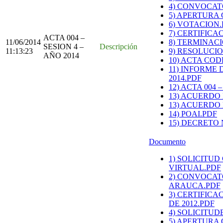
4) CONVOCAT
5) APERTURA
6) VOTACION.
7) CERTIFIC
ACTA 004 –
11/06/2014
8) TERMINAC
SESION 4 –
Descripción
11:13:23
9) RESOLUCI
AÑO 2014
10) ACTA COD
11) INFORME
2014.PDF
12) ACTA 004 
13) ACUERDO 
13) ACUERDO 
14) POAI.PDF
15) DECRETO 
Documento
1) SOLICITUD
VIRTUAL.PDF
2) CONVOCAT
ARAUCA.PDF
3) CERTIFIC
DE 2012.PDF
4) SOLICITU
5) APERTURA