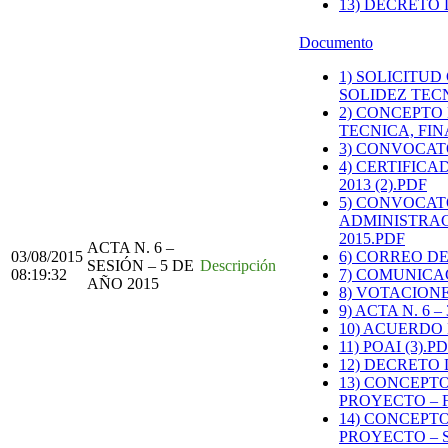
13) DECRETO
Documento
1) SOLICITU
SOLIDEZ TECN
2) CONCEPTO
TECNICA, FIN
3) CONVOCAT
4) CERTIFIC
2013 (2).PDF
5) CONVOCAT
ADMINISTRAC
2015.PDF
ACTA N. 6 –
03/08/2015
6) CORREO DE
SESIÓN – 5 DE
Descripción
08:19:32
7) COMUNICAC
AÑO 2015
8) VOTACION
9) ACTA N. 6 
10) ACUERDO 
11) POAI (3).P
12) DECRETO 
13) CONCEPTO
PROYECTO – 
14) CONCEPTO
PROYECTO – 