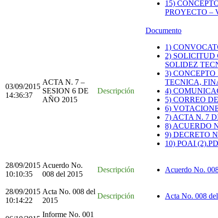
15) CONCEPTO
PROYECTO – 
Documento
1) CONVOCATO
2) SOLICITU
SOLIDEZ TEC
3) CONCEPTO
ACTA N. 7 –
TECNICA, FI
03/09/2015
SESION 6 DE
Descripción
4) COMUNICA
14:36:37
AÑO 2015
5) CORREO DE
6) VOTACION
7) ACTA N. 7 
8) ACUERDO N
9) DECRETO N.
10) POAI (2).P
28/09/2015
Acuerdo No.
Descripción
Acuerdo No. 00
10:10:35
008 del 2015
28/09/2015
Acta No. 008 del
Descripción
Acta No. 008 de
10:14:22
2015
Informe No. 001