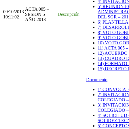
4) INVITACI
5) REUNION 
ACTA 005 –
09/10/2013
ADMINISTRAC
SESION 5 –
Descripción
10:11:02
DEL SGR – 201
AÑO 2013
6) PLANTILL
7) DESARROL
8) VOTO GOB
9) VOTO GOB
10) VOTO GO
11) ACTA 005 
12) ACUERDO 
13) CUADRO 
14) FORMATO
15) DECRETO 
Documento
1) CONVOCATO
2) INVITACIO
COLEGIADO –
3) INVITACIO
COLEGIADO –
4) SOLICITU
SOLIDEZ TECN
5) CONCEPTO