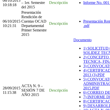
06/10/2015
– 1er. Semestre
Descripción
Informe No. 001 
10:18:18
del 2015
Presentación
Rendición de
06/10/2015
Cuentas OCAD
Presentación Re
Descripción
10:21:31
Departamental
.pdf
Primer Semestre
2015
Documento
1) SOLICITU
SOLIDEZ TECN
2) CONCEPTO
TECNICA, FIN
3) CONVOCATO
4) CERTIFIC
2013 (3).PDF
5) CONVOCAT
ADMINISTRAC
ACTA N. 9 –
28/09/2015
2015.PDF
SESIÓN 7 DE
Descripción
11:15:38
6) CORREO DE
AÑO 2015
7) INFORME D
8) CERTIFICA
9) DESARROL