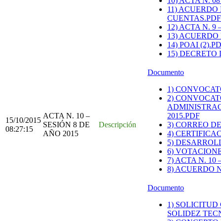
10) ACTA N. 
11) ACUERDO 
CUENTAS.PDF
12) ACTA N. 
13) ACUERDO
14) POAI (2).P
15) DECRETO
Documento
1) CONVOCAT
2) CONVOCAT
ADMINISTRAC
ACTA N. 10 –
2015.PDF
15/10/2015
SESIÓN 8 DE
Descripción
3) CORREO D
08:27:15
AÑO 2015
4) CERTIFICA
5) DESARROL
6) VOTACIONE
7) ACTA N. 10
8) ACUERDO N
Documento
1) SOLICITU
SOLIDEZ TECN