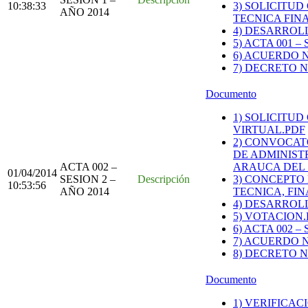
10:38:33
3) SOLICITU
AÑO 2014
TECNICA FIN
4) DESARROL
5) ACTA 001 –
6) ACUERDO N
7) DECRETO N
Documento
1) SOLICITU
VIRTUAL.PDF
2) CONVOCAT
DE ADMINIST
ACTA 002 –
ARAUCA DEL S
01/04/2014
SESION 2 –
Descripción
3) CONCEPTO
10:53:56
AÑO 2014
TECNICA, FI
4) DESARROLL
5) VOTACION.
6) ACTA 002 –
7) ACUERDO NU
8) DECRETO N
Documento
1) VERIFICA