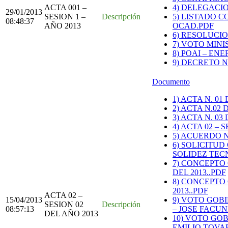
ACTA 001 –
4) DELEGACIO
29/01/2013
SESION 1 –
Descripción
5) LISTADO C
08:48:37
AÑO 2013
OCAD.PDF
6) RESOLUCION 
7) VOTO MINI
8) POAI – ENE
9) DECRETO N
Documento
1) ACTA N. 0
2) ACTA N.02
3) ACTA N. 0
4) ACTA 02 – 
5) ACUERDO N
6) SOLICITU
SOLIDEZ TEC
7) CONCEPTO
DEL 2013..PDF
8) CONCEPTO
2013..PDF
ACTA 02 –
15/04/2013
9) VOTO GOB
SESION 02
Descripción
08:57:13
– JOSE FACUN
DEL AÑO 2013
10) VOTO GO
EMILIO TOVA