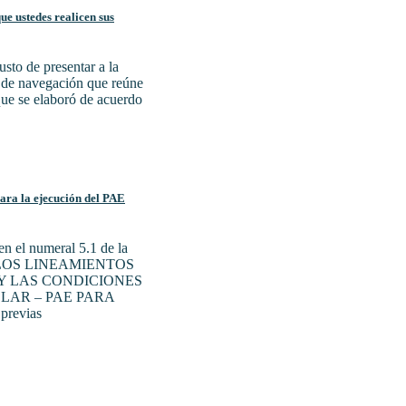
e ustedes realicen sus
sto de presentar a la
a de navegación que reúne
 que se elaboró de acuerdo
para la ejecución del PAE
n el numeral 5.1 de la
N LOS LINEAMIENTOS
Y LAS CONDICIONES
LAR – PAE PARA
previas