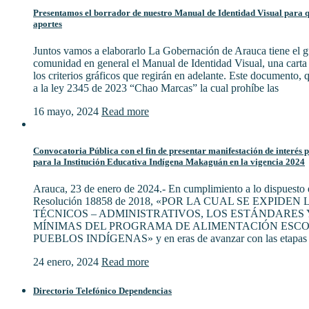
Presentamos el borrador de nuestro Manual de Identidad Visual para qu
aportes
Juntos vamos a elaborarlo La Gobernación de Arauca tiene el gu
comunidad en general el Manual de Identidad Visual, una cart
los criterios gráficos que regirán en adelante. Este documento,
a la ley 2345 de 2023 “Chao Marcas” la cual prohíbe las
16 mayo, 2024
Read more
Convocatoria Pública con el fin de presentar manifestación de interés 
para la Institución Educativa Indígena Makaguán en la vigencia 2024
Arauca, 23 de enero de 2024.- En cumplimiento a lo dispuesto e
Resolución 18858 de 2018, «POR LA CUAL SE EXPIDE
TÉCNICOS – ADMINISTRATIVOS, LOS ESTÁNDARES 
MÍNIMAS DEL PROGRAMA DE ALIMENTACIÓN ESCO
PUEBLOS INDÍGENAS» y en eras de avanzar con las etapas 
24 enero, 2024
Read more
Directorio Telefónico Dependencias