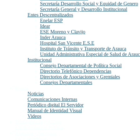
Secretaría Desarrollo Social y Equidad de Genero
Secretaría General y Desarrollo Institucional
Entes Descentralizados
Enelar ESP
Idear
ESE Moreno y Clavijo
Inder Arauca
Hospital San Vicente E.S.E
Instituto de Tránsito y Transporte de Arauca
Unidad Administrativa Especial de Salud de Arau
Institucional
Consejo Departamental de Política Social
Directorio Telefónico Dependencias
Directorios de Asociaciones y Gremiales
Consejos Departamentales
Prensa
Noticias
Comunicaciones Internas
Periódico digital El Servidor
Manual de Identidad Visual
Videos
Transparencia y Acceso
a la Información Publica
Atención y Servicios
a la Ciudadanía