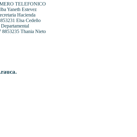
UMERO TELEFONICO
ba Yaneth Estevez
ecretaria Hacienda
 8853231 Elsa Cedeño
 Departamental
07 8853235 Thania Nieto
Arauca.