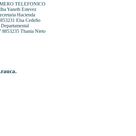
UMERO TELEFONICO
ba Yaneth Estevez
ecretaria Hacienda
 8853231 Elsa Cedeño
 Departamental
07 8853235 Thania Nieto
Arauca.