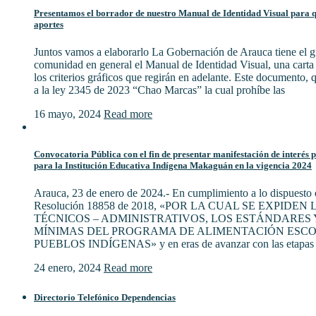
Presentamos el borrador de nuestro Manual de Identidad Visual para qu
aportes
Juntos vamos a elaborarlo La Gobernación de Arauca tiene el gu
comunidad en general el Manual de Identidad Visual, una cart
los criterios gráficos que regirán en adelante. Este documento,
a la ley 2345 de 2023 “Chao Marcas” la cual prohíbe las
16 mayo, 2024
Read more
Convocatoria Pública con el fin de presentar manifestación de interés 
para la Institución Educativa Indígena Makaguán en la vigencia 2024
Arauca, 23 de enero de 2024.- En cumplimiento a lo dispuesto e
Resolución 18858 de 2018, «POR LA CUAL SE EXPIDE
TÉCNICOS – ADMINISTRATIVOS, LOS ESTÁNDARES 
MÍNIMAS DEL PROGRAMA DE ALIMENTACIÓN ESCO
PUEBLOS INDÍGENAS» y en eras de avanzar con las etapas 
24 enero, 2024
Read more
Directorio Telefónico Dependencias