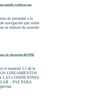
e ustedes realicen sus
sto de presentar a la
a de navegación que reúne
 que se elaboró de acuerdo
para la ejecución del PAE
n el numeral 5.1 de la
N LOS LINEAMIENTOS
Y LAS CONDICIONES
LAR – PAE PARA
previas