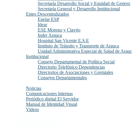
Secretaría Desarrollo Social y Equidad de Genero
Secretaría General y Desarrollo Institucional
Entes Descentralizados
Enelar ESP
Idear
ESE Moreno y Clavijo
Inder Arauca
Hospital San Vicente E.S.E
Instituto de Tránsito y Transporte de Arauca
Unidad Administrativa Especial de Salud de Arau
Institucional
Consejo Departamental de Política Social
Directorio Telefónico Dependencias
Directorios de Asociaciones y Gremiales
Consejos Departamentales
Prensa
Noticias
Comunicaciones Internas
Periódico digital El Servidor
Manual de Identidad Visual
Videos
Transparencia y Acceso
a la Información Publica
Atención y Servicios
a la Ciudadanía