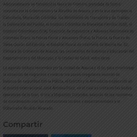
Adicionalmente se fortaleció la Mesa de Frontera, presidida de forma
conjunta por la Gobernación y la Alcaldía de Arauca, y en la que participan la
Cancillería, Migración Colombia, los Ministerios de Transporte y de Trabajo,
la Defensoría del Pueblo, el Instituto Colombia de Bienestar Familiar (Icbf), el
Instituto Colombiano (ICA), Dirección de Impuestos y Aduanas Nacionales de
Colombia (Dian), la Policía Fiscal y Aduanera (Polfa), la Policía, la Fuerza de
Tarea Quirón del Ejército, el Batallón Fluvial de Infantería de Marina No. 52,
Cámara de Comercio de Arauca, las secretarías de Gobierno y Educación del
Departamento y del Municipio, y la Unidad de Salud, entre otros.
La agenda incluyó recorridos por la ciudad de Arauca y el río, para monitorear
la situación de migrantes y verificar los pasos irregulares; reunión de
balance de seguridad con la Policía, el Ejército y la Armada; la inspección en
el puente Internacional José Antonio Páez, en el cual se visitaron las sedes
operativas de la Dian, el Ica, y Migración Colombia; además de las reuniones
de coordinación con las instituciones locales y departamentales y el
Gobernador Ricardo Alvarado.
Compartir