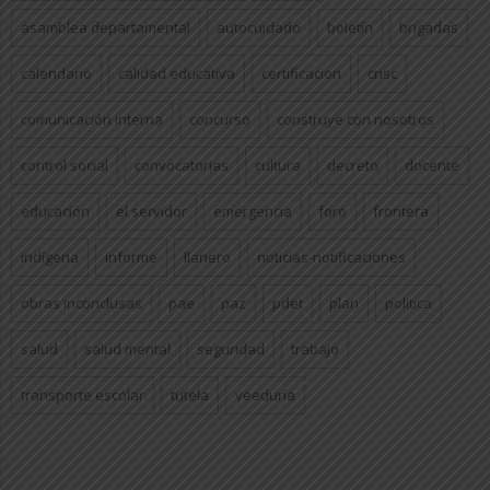
asamblea departamental
autocuidado
boletín
brigadas
calendario
calidad educativa
certificacion
cnsc
comunicación interna
concurso
construye con nosotros
control social
convocatorias
cultura
decreto
docente
educación
el servidor
emergencia
foro
frontera
indígena
informe
llanero
noticias-notificaciones
obras inconclusas
pae
paz
pdet
plan
politica
salud
salud mental
seguridad
trabajo
transporte escolar
tutela
veeduría