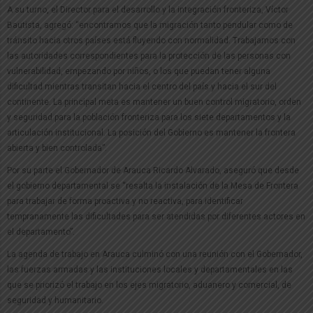
A su turno, el Director para el desarrollo y la integración fronteriza, Víctor
Bautista, agregó: “encontramos que la migración tanto pendular como de
tránsito hacia otros países está fluyendo con normalidad. Trabajamos con
las autoridades correspondientes para la protección de las personas con
vulnerabilidad, empezando por niños, o los que puedan tener alguna
dificultad mientras transitan hacia el centro del país y hacia el sur del
continente. La principal meta es mantener un buen control migratorio, orden
y seguridad para la población fronteriza para los siete departamentos y la
articulación institucional. La posición del Gobierno es mantener la frontera
abierta y bien controlada”.
Por su parte el Gobernador de Arauca Ricardo Alvarado, aseguró que desde
el gobierno departamental se “resalta la instalación de la Mesa de Frontera
para trabajar de forma proactiva y no reactiva, para identificar
tempranamente las dificultades para ser atendidas por diferentes actores en
el departamento”.
La agenda de trabajo en Arauca culminó con una reunión con el Gobernador,
las fuerzas armadas y las instituciones locales y departamentales en las
que se priorizó el trabajo en los ejes migratorio, aduanero y comercial, de
seguridad y humanitario.