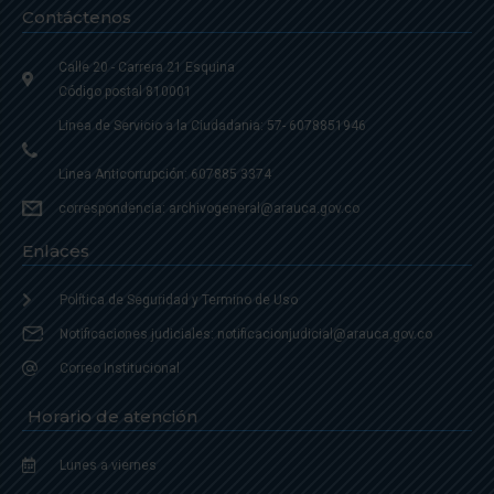
Contáctenos
Calle 20 - Carrera 21 Esquina
Código postal 810001
Linea de Servicio a la Ciudadania: 57- 6078851946
Linea Anticorrupción: 607885 3374
correspondencia: archivogeneral@arauca.gov.co
Enlaces
Política de Seguridad y Termino de Uso
Notificaciones judiciales: notificacionjudicial@arauca.gov.co
Correo Institucional
Horario de atención
Lunes a viernes