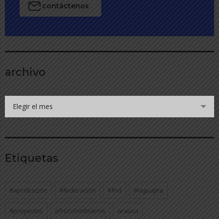
contáctenos
archivo
Elegir el mes
Etiquetas
#aprobación
#federación
#fnd
#laguajira
#proyectos
afrocolombianos
arauca