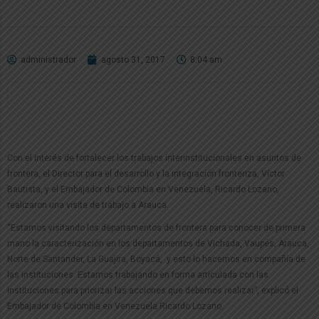
administrador
agosto 31, 2017
8:04 am
Con el interés de fortalecer los trabajos interinstitucionales en asuntos de
frontera, el Director para el desarrollo y la integración fronteriza, Víctor
Bautista, y el Embajador de Colombia en Venezuela, Ricardo Lozano,
realizaron una visita de trabajo a Arauca.
“Estamos visitando los departamentos de frontera para conocer de primera
mano la caracterización en los departamentos de Vichada, Vaupés, Arauca,
Norte de Santander, La Guajira, Boyacá, y esto lo hacemos en compañía de
las instituciones. Estamos trabajando en forma articulada con las
instituciones para priorizar las acciones que debemos realizar”, explicó el
Embajador de Colombia en Venezuela Ricardo Lozano.