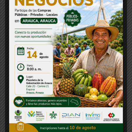
Citación
Comunicado de Prensa
Concurso
Concurso CNSC
Consejos Departamentales
Convocatorias
Decreto
Departamentos
Directorio