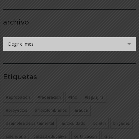
archivo
Elegir el mes
Etiquetas
#aprobación
#federación
#fnd
#laguajira
#proyectos
afrocolombianos
arauca
asamblea departamental
autocuidado
boletín
brigadas
calendario
calidad educativa
certificacion
cnsc