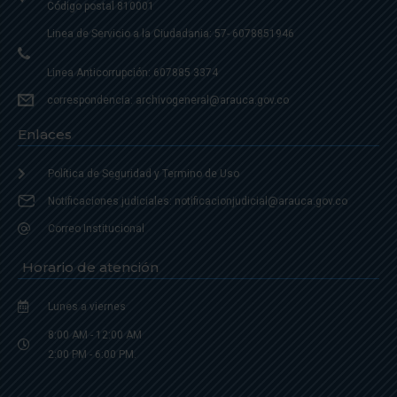
Código postal 810001
Linea de Servicio a la Ciudadania: 57- 6078851946
Linea Anticorrupción: 607885 3374
correspondencia: archivogeneral@arauca.gov.co
Enlaces
Política de Seguridad y Termino de Uso
Notificaciones judiciales: notificacionjudicial@arauca.gov.co
Correo Institucional
Horario de atención
Lunes a viernes
8:00 AM - 12:00 AM
2:00 PM - 6:00 PM.