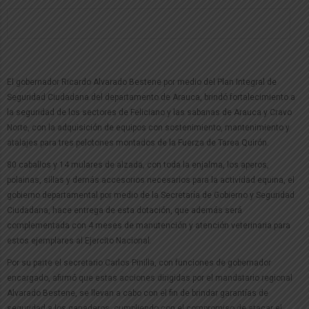
El gobernador Ricardo Alvarado Bestene por medio del Plan Integral de
Seguridad Ciudadana del departamento de Arauca, brindó fortalecimiento a
la seguridad de los sectores de Feliciano y las sabanas de Arauca y Cravo
Norte, con la adquisición de equipos con sostenimiento, mantenimiento y
atalajes para tres pelotones montados de la Fuerza de Tarea Quirón.
80 caballos y 14 mulares de alzada, con toda la enjalma, los aperos,
polainas, sillas y demás accesorios necesarios para la actividad equina, el
gobierno departamental por medio de la Secretaría de Gobierno y Seguridad
Ciudadana, hace entrega de esta dotación, que además será
complementada con 4 meses de manutención y atención veterinaria para
estos ejemplares al Ejercito Nacional.
Por su parte el secretario Carlos Pinilla, con funciones de gobernador
encargado, afirmó que estas acciones dirigidas por el mandatario regional
Alvarado Bestene, se llevan a cabo con el fin de brindar garantías de
seguridad a los ganaderos, cumpliendo con el compromiso de atacar el