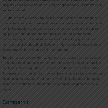
abigeato y a los araucanos para que sigan depositando su confianza en la
institucionalidad.
De igual manera el Coronel Arnulfo Traslaviña Sáchica, comandante de la
Fuerza de Tarea Quirón, celebro el trabajo coordinado del Ejercito Nacional
con la Gobernación de Arauca, ya que gracias a este, se logró organizar,
equipar y entrenar de manera diferencial, estos tres pelotones que
permitirán mayor movilidad en las sabanas de Arauca, y que además
cumplen con el objetivo principal que es brindar seguridad y protección de
los recursos de los habitantes del Departamento.
Entre tanto, Jorge Alonso Gómez, ganadero de la vereda Caracol sostuvo
“Con satisfacción se recibe esta acción, pues vemos que se ha cumplido
con la petición de seguridad, la lucha constante contra los delincuentes.
Esto permite con gran claridad, que la soberanía llegará a todos los rincones
de las sabanas araucanas” así mismo invitó a la ciudadanía a denunciar
sobre hechos criminales que afecten el ganado de los ganaderos de la
región.
Compartir