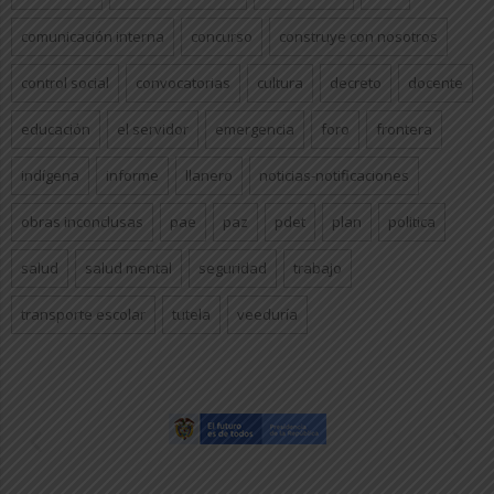
comunicación interna
concurso
construye con nosotros
control social
convocatorias
cultura
decreto
docente
educación
el servidor
emergencia
foro
frontera
indígena
informe
llanero
noticias-notificaciones
obras inconclusas
pae
paz
pdet
plan
politica
salud
salud mental
seguridad
trabajo
transporte escolar
tutela
veeduría