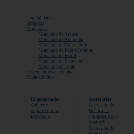
Inicio
Arauca
Generalidades
Símbolos
Municipios
Municipio de Arauca
Municipio de Arauquita
Municipio de Cravo Norte
Municipio de Puerto Rondón
Municipio de Fortul
Municipio de Saravena
Municipio de Tame
Gobernadores de Arauca
Mapa del Sitio
Gobernación
El gobernador
Secretarias
Gabinete
Secretaría de
departamental
Desarrollo
Protocolo
Agropecuario y
Sostenible
Secretaría de
Educación