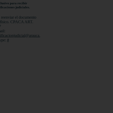
lusivo para recibir
ificaciones judiciales.
 reenviar el documento
 físico. CPACA ART.
7
ail:
ificacionjudicial@arauca.gov.co
ype:
#