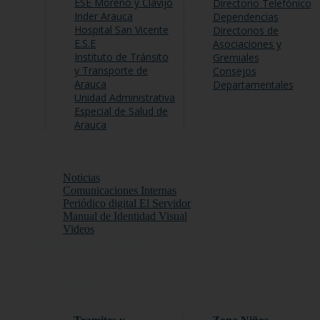
ESE Moreno y Clavijo
Directorio Telefónico
Inder Arauca
Dependencias
Hospital San Vicente
Directorios de
E.S.E
Asociaciones y
Instituto de Tránsito
Gremiales
y Transporte de
Consejos
Arauca
Departamentales
Unidad Administrativa
Especial de Salud de
Arauca
Prensa
Noticias
Comunicaciones Internas
Periódico digital El Servidor
Manual de Identidad Visual
Videos
Transparencia y Acceso
a la Información Publica
Atención y Servicios
a la Ciudadanía