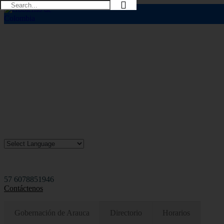
Horarios de Atención: 8:00 AM - 12:00 AM | 2:00 PM - 6:00 PM.
57 6078851946
Contáctenos
Gobernación de Arauca
Directorio
Horarios