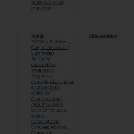
de devolución de
impuestos
Ayuda
Sitio Anterior
PQRSA – Peticiones,
Quejas, Reclamos y
Sugerencias
Buscador
documentos
Preguntas y
Respuestas
Como liquidar y pagar
el impuesto de
vehículos
Conozca como
generar su paz y
salvo en impuesto
vehicular
Convocatorias
Denuncie Actos de
Corrupción