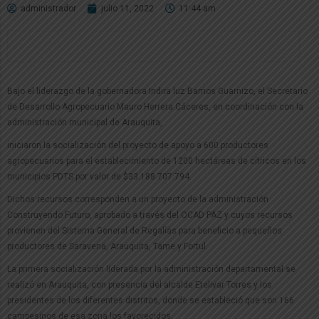
administrador
julio 11, 2022
11:44 am
Bajo el liderazgo de la gobernadora Indira luz Barrios Guarnizo, el Secretario
de Desarrollo Agropecuario Mauro Herrera Cáceres, en coordinación con la
administración municipal de Arauquita,
iniciaron la socialización del proyecto de apoyo a 600 productores
agropecuarios para el establecimiento de 1200 hectáreas de cítricos en los
municipios PDTS por valor de $33.188.707.794.
Dichos recursos corresponden a un proyecto de la administración
Construyendo Futuro, aprobado a través del OCAD PAZ y cuyos recursos
provienen del Sistema General de Regalías para beneficio a pequeños
productores de Saravena, Arauquita, Tame y Fortul.
La primera socialización liderada por la administración departamental se
realizó en Arauquita, con presencia del alcalde Etelivar Torres y los
presidentes de los diferentes distritos, donde se estableció que son 166
campesinos de esa zona los favorecidos.