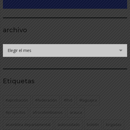
archivo
Elegir el mes
Etiquetas
#aprobación
#federación
#fnd
#laguajira
#proyectos
afrocolombianos
arauca
asamblea departamental
autocuidado
boletín
brigadas