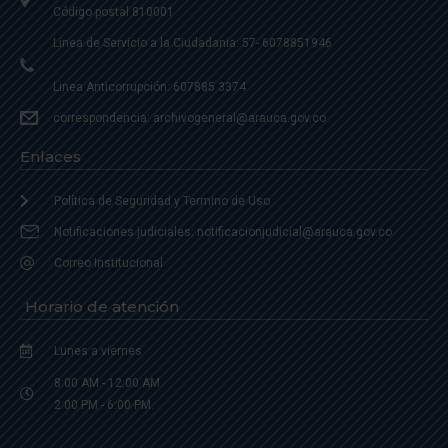
Código postal 810001
Linea de Servicio a la Ciudadania: 57- 6078851946
Linea Anticorrupción: 607885 3374
correspondencia: archivogeneral@arauca.gov.co
Enlaces
Política de Seguridad y Termino de Uso
Notificaciones judiciales: notificacionjudicial@arauca.gov.co
Correo Institucional
Horario de atención
Lunes a viernes
8:00 AM - 12:00 AM
2:00 PM - 6:00 PM.