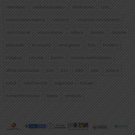
calendario
calidad educativa
certificacion
cnsc
comunicación interna
concurso
construye con nosotros
control social
convocatorias
cultura
decreto
docente
educación
el servidor
emergencia
foro
frontera
indígena
informe
llanero
noticias-notificaciones
obras inconclusas
pae
paz
pdet
plan
politica
salud
salud mental
seguridad
trabajo
transporte escolar
tutela
veeduría