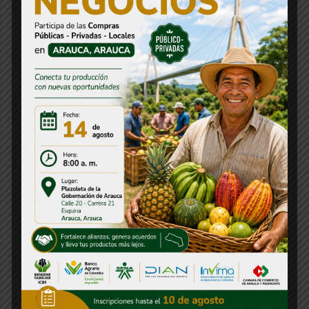
Citación
Comunicado de Prensa
Concurso
Concurso CNSC
Consejos Departamentales
Convocatorias
Decreto
Departamentos