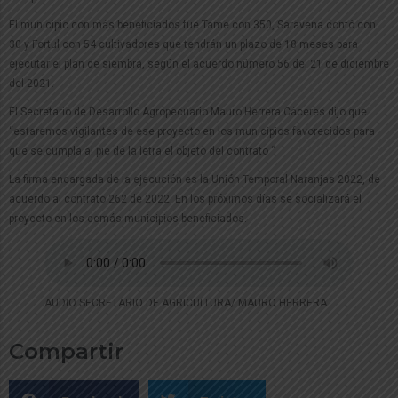
El municipio con más beneficiados fue Tame con 350, Saravena contó con
30 y Fortul con 54 cultivadores que tendrán un plazo de 18 meses para
ejecutar el plan de siembra, según el acuerdo número 56 del 21 de diciembre
del 2021.
El Secretario de Desarrollo Agropecuario Mauro Herrera Cáceres dijo que
“estaremos vigilantes de ese proyecto en los municipios favorecidos para
que se cumpla al pie de la letra el objeto del contrato “
La firma encargada de la ejecución es la Unión Temporal Naranjas 2022, de
acuerdo al contrato 262 de 2022. En los próximos días se socializará el
proyecto en los demás municipios beneficiados.
AUDIO SECRETARIO DE AGRICULTURA/ MAURO HERRERA
Compartir