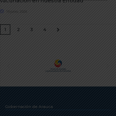
vacunación en nuestra Entidad
19 junio, 2026
1
2
3
4
Gobernación de Arauca