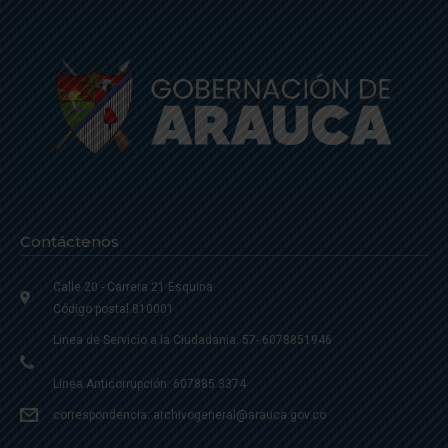
Contáctenos
Calle 20 - Carrera 21 Esquina
Código postal 810001
Linea de Servicio a la Ciudadania: 57- 6078851946
Linea Anticorrupción: 607885 3374
correspondencia: archivogeneral@arauca.gov.co