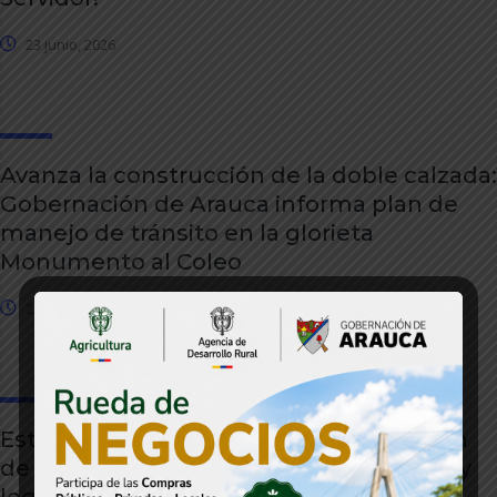
23 junio, 2026
Avanza la construcción de la doble calzada:
Gobernación de Arauca informa plan de
manejo de tránsito en la glorieta
Monumento al Coleo
23 junio, 2026
Estrategias tributarias de la Gobernación
de Arauca revierten tendencia negativa y