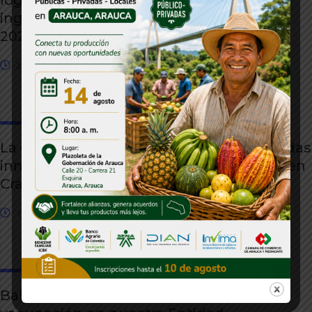
logran histórico repunte del 12% en
ingresos departamentales al cierre de
2025
22 junio, 2026
La Gobernación de Arauca adopta medidas
inmediatas para fortalecer la seguridad en
Cravo Norte tras los hechos de violencia
19 junio, 2026
Balance positivo tras jornada de