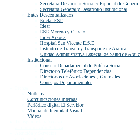
Secretaría Desarrollo Social y Equidad de Genero
Secretaría General y Desarrollo Institucional
Entes Descentralizados
Enelar ESP
Idear
ESE Moreno y Clavijo
Inder Arauca
Hospital San Vicente E.S.E
Instituto de Tránsito y Transporte de Arauca
Unidad Administrativa Especial de Salud de Arau
Institucional
Consejo Departamental de Política Social
Directorio Telefónico Dependencias
Directorios de Asociaciones y Gremiales
Consejos Departamentales
Prensa
Noticias
Comunicaciones Internas
Periódico digital El Servidor
Manual de Identidad Visual
Videos
Transparencia y Acceso
a la Información Publica
Atención y Servicios
a la Ciudadanía