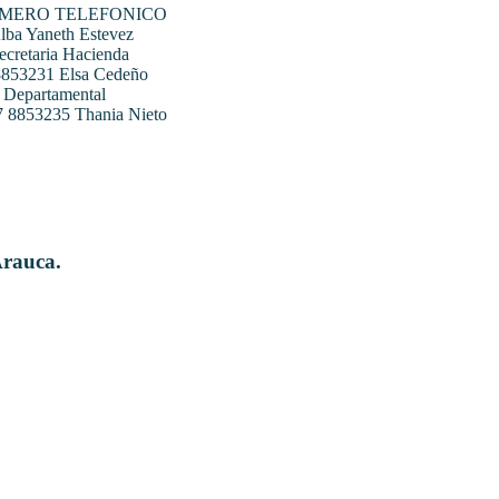
UMERO TELEFONICO
ba Yaneth Estevez
ecretaria Hacienda
 8853231 Elsa Cedeño
 Departamental
07 8853235 Thania Nieto
Arauca.