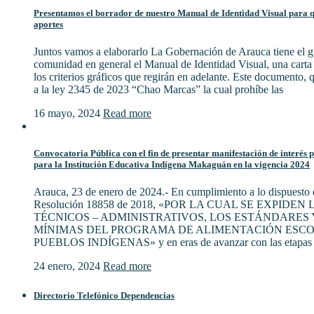
Presentamos el borrador de nuestro Manual de Identidad Visual para qu
aportes
Juntos vamos a elaborarlo La Gobernación de Arauca tiene el gu
comunidad en general el Manual de Identidad Visual, una cart
los criterios gráficos que regirán en adelante. Este documento,
a la ley 2345 de 2023 “Chao Marcas” la cual prohíbe las
16 mayo, 2024
Read more
Convocatoria Pública con el fin de presentar manifestación de interés 
para la Institución Educativa Indígena Makaguán en la vigencia 2024
Arauca, 23 de enero de 2024.- En cumplimiento a lo dispuesto e
Resolución 18858 de 2018, «POR LA CUAL SE EXPIDE
TÉCNICOS – ADMINISTRATIVOS, LOS ESTÁNDARES 
MÍNIMAS DEL PROGRAMA DE ALIMENTACIÓN ESCO
PUEBLOS INDÍGENAS» y en eras de avanzar con las etapas 
24 enero, 2024
Read more
Directorio Telefónico Dependencias