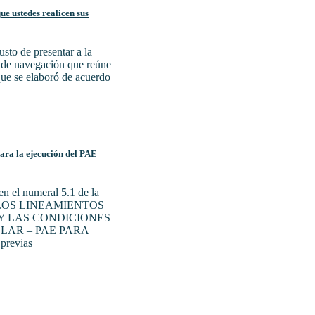
e ustedes realicen sus
sto de presentar a la
a de navegación que reúne
 que se elaboró de acuerdo
para la ejecución del PAE
n el numeral 5.1 de la
N LOS LINEAMIENTOS
Y LAS CONDICIONES
LAR – PAE PARA
previas