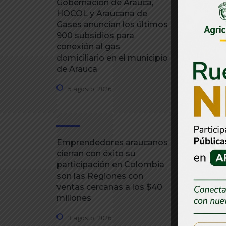
Gobernación de Arauca,
Gobernaci
HOCOL y Araucana de
adopta m
Gases anuncian los últimos
preventiva
900 subsidios para
la segurid
conexión al gas
conmemor
domiciliario en el municipio
agosto
de Arauca
4 agosto,
5 agosto, 2026
Emprendedores araucanos
Gobernad
cierran con éxito su
Martínez 
participación en Colombia
inversione
son las Regiones con
ola invern
ventas cercanas a los $40
desarroll
millones
31 julio, 
3 agosto, 2026