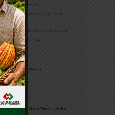
Secretaría de Planeación
Secretaría Desarrollo Social y Equidad de
Genero
Secretaría General y Desarrollo Institucional
Gestión Documental
Notificaciones
Participación ciudadana
Periódico Digital
Plan de Desarrollo
Política de Seguridad y Termino de Uso