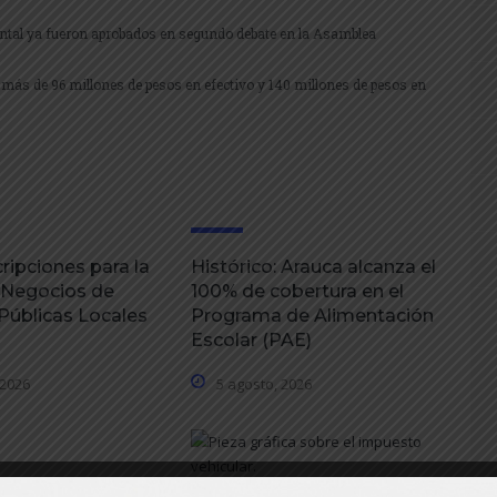
ntal ya fueron aprobados en segundo debate en la Asamblea
 más de 96 millones de pesos en efectivo y 140 millones de pesos en
ripciones para la
Histórico: Arauca alcanza el
 Negocios de
100% de cobertura en el
úblicas Locales
Programa de Alimentación
Escolar (PAE)
 2026
5 agosto, 2026