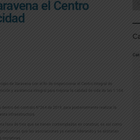
aravena el Centro
cidad
C
Cat
icipio de Saravena con el fin de inspeccionar el Centro Integral de
nción y asistencia integral para mejorar la calidad de vida de las 1.104
o dentro del contrato N°264 de 2019, para posteriormente realizar la
esta infraestructura.
mera fase de tres que se tienen contempladas en construir, es así como
 productivas que las asociaciones ya vienen liderando y se alistarían
 iniciativas.