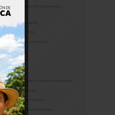
Secretaría de Desarrollo Agropecuario y
Sostenible
Secretaría de Educación
Concurso CNSC
Construye con nosotros
Informe
PAE
Veeduría
Secretaría de Gobierno y Seguridad Ciudadana
Secretaría de Hacienda
Rentas Departamental
Secretaría de Infraestructura Física