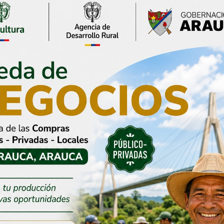
ón de Arauca
edidas
s para fortalecer
Se acaba el 90% y llega el
ad durante la
70% de descuento en
ación del 7 de
sanciones del impuesto
vehicular
 2026
3 agosto, 2026
or Renson
Gobernación de Arauca
prioriza nuevas
destina más de $5.350
s para atender la
millones para modernizar
al sin detener el
la tecnología biomédica
o de Arauca
del Hospital San Vicente
2026
31 julio, 2026