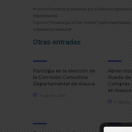
Anterior
Proyectos presentados por el Gobierno Departame
Departamental
Siguiente
“Donatón por el San Vicente” superó expectativas:
suministros médicos
Otras entradas
Participa en la elección de
Abren insc
la Comisión Consultiva
Rueda de
Departamental de Arauca
Compras P
en Arauca
6 agosto, 2026
5 agosto,