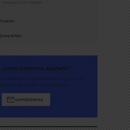
Indicadores de Gestión
Tutelas
Zona Niños
¿Cómo podemos ayudarte?
Contáctenos en la gobernación de Arauca o envíe
una consulta a nuestro corre electrónico.
contáctenos