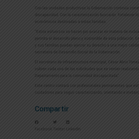
Con las unidades productivas la Gobernación continúa const
discapacidad. Con la caracterización buscarán fortalecer lo
económicos destinadas a estas familias.
“Estos esfuerzos se hacen por avanzar en materia de inclu
permita el desarrollo pleno y sostenible de esta población.
y sus familias puedan ejercer su derecho a una mejor calidad
secretaria de Desarrollo Social de la Gobernación.
El secretario de infraestructura municipal, César Alirio Tor
cubren cada una de las solicitudes que se venían realizand
Departamento para la comunidad discapacitada”.
Este centro contará con profesionales permanentes que esta
cuidadores para seguir caracterizando, orientando e invitand
Compartir
Facebook
Twitter
LinkedIn