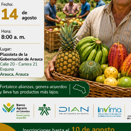
ón de Arauca ha
Gestión del gobierno
o más de $30 mil
departamental permite
ara atender la
avanzar en la instalación
a invernal
del puente sobre Caño
Negro
2026
30 julio, 2026
s entradas