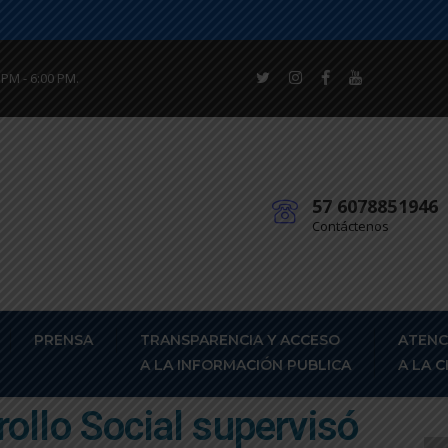
 PM - 6:00 PM.
57 6078851946
Contáctenos
PRENSA
TRANSPARENCIA Y ACCESO
ATENC
A LA INFORMACIÓN PUBLICA
A LA 
rollo Social supervisó