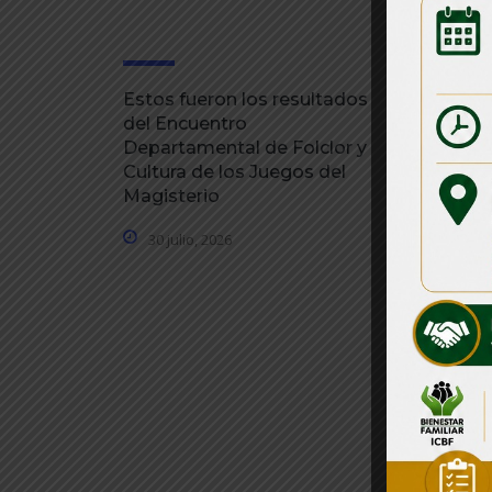
Estos fueron los resultados
Gobernaci
del Encuentro
gestionad
Departamental de Folclor y
millones p
Cultura de los Juegos del
emergenci
Magisterio
30 julio, 
30 julio, 2026
Má