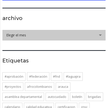
archivo
Elegir el mes
Etiquetas
#aprobación
#federación
#fnd
#laguajira
#proyectos
afrocolombianos
arauca
asamblea departamental
autocuidado
boletín
brigadas
calendario
calidad educativa
certificacion
cnsc