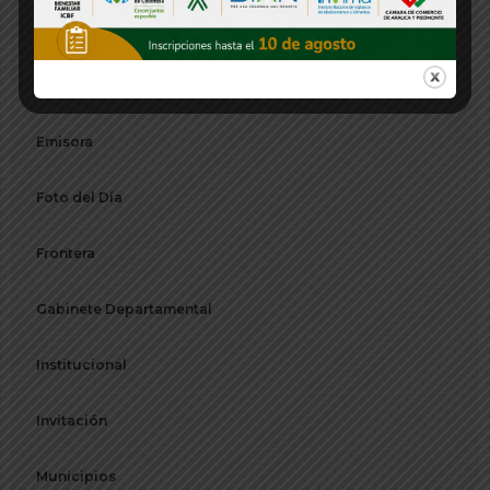
Departamentos
Directorio
Emisora
Foto del Día
Frontera
Gabinete Departamental
Institucional
Invitación
Municipios