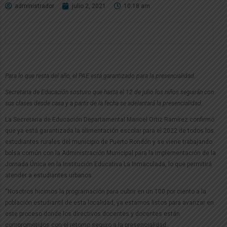
administrador
julio 2, 2021
10:18 am
Para lo que resta del año, el PAE está garantizado para la presencialidad.
Secretaria de Educación sostuvo que hasta el 12 de julio los niños seguirán con
sus clases desde casa y a partir de la fecha se adelantará la presencialidad.
La Secretaria de Educación Departamental Maricel Ortiz Ramírez confirmó
que ya está garantizada la alimentación escolar para el 2022 de todos los
estudiantes rurales del municipio de Puerto Rondón y se viene trabajando
bolsa común con la Administración Municipal para la implementación de la
Jornada Única en la Institución Educativa La Inmaculada, lo que permitirá
atender a estudiantes urbanos.
“Nosotros hicimos la programación para cubrir en un 100 por ciento a la
población estudiantil de esta localidad, ya estamos listos para avanzar en
este proceso donde los directivos docentes y docentes están
comprometidos con el retorno seguro a la presencialidad.