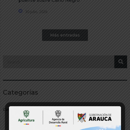
puente sobre Caño Negro
30 julio, 2026
Más entradas
Categorías
Categorías
Audios y Multimedia