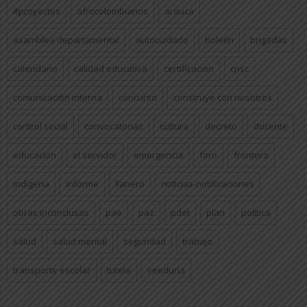
#proyectos
afrocolombianos
arauca
asamblea departamental
autocuidado
boletín
brigadas
calendario
calidad educativa
certificacion
cnsc
comunicación interna
concurso
construye con nosotros
control social
convocatorias
cultura
decreto
docente
educación
el servidor
emergencia
foro
frontera
indígena
informe
llanero
noticias-notificaciones
obras inconclusas
pae
paz
pdet
plan
politica
salud
salud mental
seguridad
trabajo
transporte escolar
tutela
veeduría