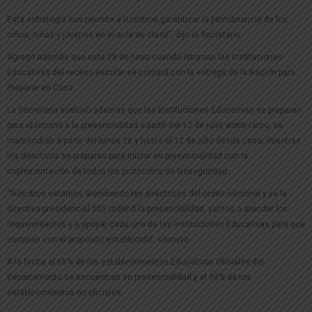
Esta estrategia nos permite a nosotros garantizar la permanencia de los
niños, niñas y jóvenes en el aula de clase”, dijo la Secretaria.
Agregó además que este 28 de junio cuando retornan las Instituciones
Educativas del receso escolar se contará con la entrega de la Ración para
Preparar en Casa.
La Secretaria sostuvo además que las Instituciones Educativas se preparan
para el retorno a la presencialidad a partir del 12 de julio, entre tanto, se
mantendrán a partir del lunes 28 y hasta el 12 de julio desde casa, mientras
los directivos se preparan para iniciar en presencialidad con la
implementación de todos los protocolos de bioseguridad.
“Nosotros estamos atendiendo las directrices del orden nacional y ya la
directiva presidencial 005 ordenó la presencialidad, vamos a atender los
requerimientos y a apoyar cada una de las Instituciones Educativas para que
cumplan con el propósito establecido”, sostuvo.
A la fecha el 65% de los establecimientos Educativos Oficiales del
Departamento se encuentran en presencialidad y el 90% de los
establecimientos no oficiales.