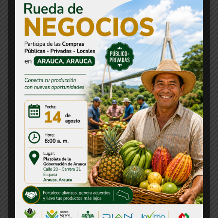
Banco de Proyectos
Boletín
Citación
Comunicado de Prensa
Concurso
Concurso CNSC
Consejos Departamentales
Convocatorias
Decreto