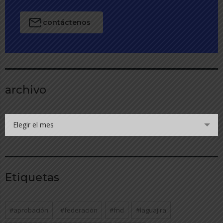
contáctenos
archivo
Elegir el mes
Etiquetas
#aprobación
#federación
#fnd
#laguajira