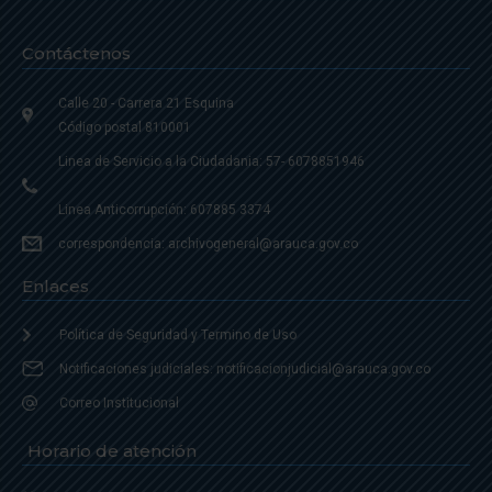
Contáctenos
Calle 20 - Carrera 21 Esquina
Código postal 810001
Linea de Servicio a la Ciudadania: 57- 6078851946
Linea Anticorrupción: 607885 3374
correspondencia: archivogeneral@arauca.gov.co
Enlaces
Política de Seguridad y Termino de Uso
Notificaciones judiciales: notificacionjudicial@arauca.gov.co
Correo Institucional
Horario de atención