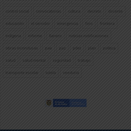
control social
convocatorias
cultura
decreto
docente
educación
el servidor
emergencia
foro
frontera
indígena
informe
llanero
noticias-notificaciones
obras inconclusas
pae
paz
pdet
plan
politica
salud
salud mental
seguridad
trabajo
transporte escolar
tutela
veeduría