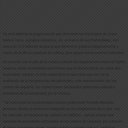
Ya está definida la programación que ofrecerán los municipios de Cravo
Norte y Tame a propios visitantes, en el marco de sus festividades, son
cerca de 210 millones de pesos que destinó el gobierno departamental a
través de la oficina asesora de cultura, para apoyar estos eventos culturales.
De acuerdo con la jefe de la cartera cultural del departamento Marisol Padilla
Sequera, estas actividades autóctonas que se desarrollarán en estos dos
municipios tendrán un tinte especial en lo que tiene que ver con la
exaltación de la recuperación del patrimonio, más exactamente con los
cantos de vaquería, los cuales fueron declarados patrimonio cultural e
inmaterial de la humanidad, por la Unesco.
“Tal como nos ha recomendado nuestro gobernador Ricardo Alvarado
Bestene, desde ya estamos trabajando en el cumplimiento de lo que nos
ha indicado el ministerio de cultura y la UNESCO , vamos a tener una
variedad de actividades enfocadas en los cantos de vaquería, así como en
el apoyo a nuestras raíces, nuestro folclor y nuestra cultura”, señaló la