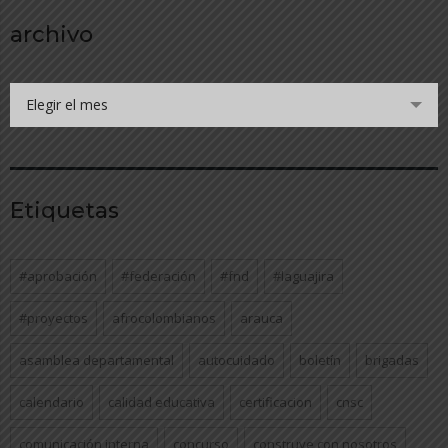
archivo
Elegir el mes
Etiquetas
#aprobación
#federación
#fnd
#laguajira
#proyectos
afrocolombianos
arauca
asamblea departamental
autocuidado
boletín
brigadas
calendario
calidad educativa
certificacion
cnsc
comunicación interna
concurso
construye con nosotros