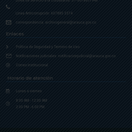
Linea de Servicio a la Ciudadania: 57- 6078851946
Linea Anticorrupción: 607885 3374
correspondencia: archivogeneral@arauca.gov.co
Enlaces
Política de Seguridad y Termino de Uso
Notificaciones judiciales: notificacionjudicial@arauca.gov.co
Correo Institucional
Horario de atención
Lunes a viernes
8:00 AM - 12:00 AM
2:00 PM - 6:00 PM.