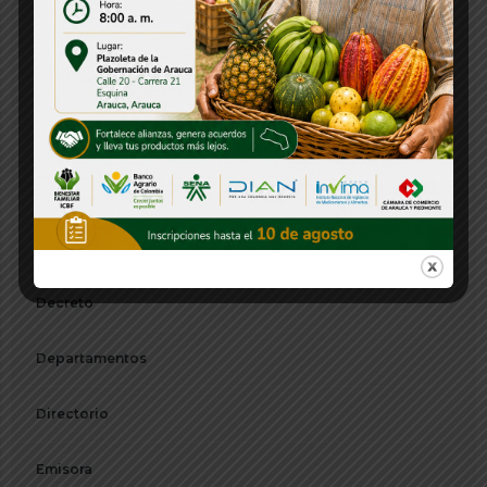
Comunicado de Prensa
Concurso
Concurso CNSC
Consejos Departamentales
Convocatorias
Decreto
Departamentos
Directorio
Emisora