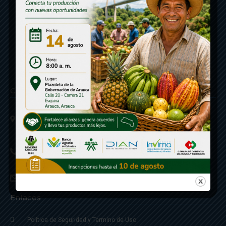
Contáctenos
Calle 20 - Carrera 21 Esquina
Código postal 810001
Linea de Servicio a la Ciudadania: 57- 6078851946
Linea Anticorrupción: 607885 3374
correspondencia: archivogeneral@arauca.gov.co
Enlaces
Política de Seguridad y Termino de Uso