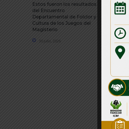
Estos fueron los resultados
Gobernaci
del Encuentro
gestionad
Departamental de Folclor y
millones p
Cultura de los Juegos del
emergenci
Magisterio
30 julio, 
30 julio, 2026
Má