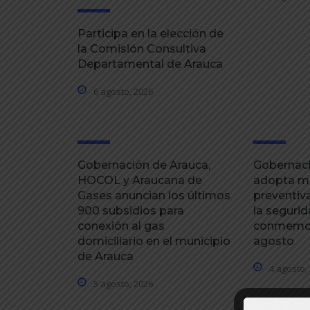
Participa en la elección de
la Comisión Consultiva
Departamental de Arauca
6 agosto, 2026
Gobernación de Arauca,
Gobernaci
HOCOL y Araucana de
adopta m
Gases anuncian los últimos
preventiva
900 subsidios para
la segurid
conexión al gas
conmemor
domiciliario en el municipio
agosto
de Arauca
4 agosto,
5 agosto, 2026