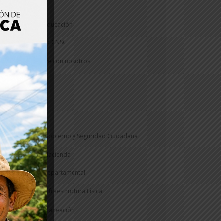
Sostenible
Secretaría de Educación
Concurso CNSC
Construye con nosotros
Informe
PAE
Veeduría
Secretaría de Gobierno y Seguridad Ciudadana
Secretaría de Hacienda
Rentas Departamental
Secretaría de Infraestructura Física
Secretaría de Planeación