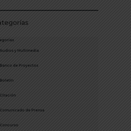
ategorías
egorías
Audios y Multimedia
Banco de Proyectos
Boletín
Citación
Comunicado de Prensa
Concurso