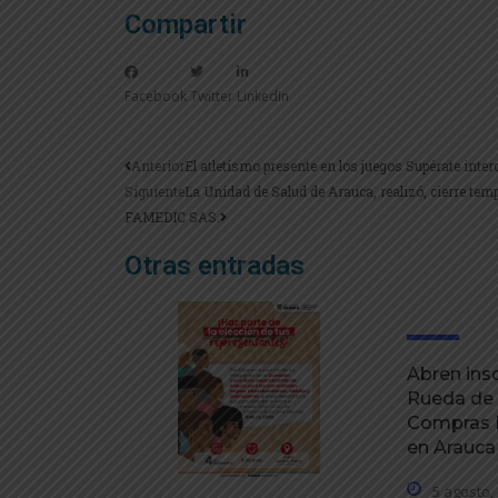
Compartir
Facebook
Twitter
LinkedIn
Anterior
El atletismo presente en los juegos Supérate inter
Siguiente
La Unidad de Salud de Arauca, realizó, cierre temp
FAMEDIC SAS.
Otras entradas
Abren insc
Rueda de
Compras P
en Arauca
5 agosto,