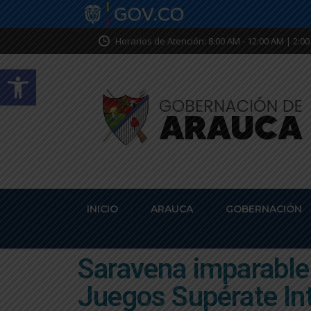
Horarios de Atención: 8:00 AM - 12:00 AM | 2:00
Abrir barra de herramientas
INICIO
ARAUCA
GOBERNACIÓN
Saravena imparable 
Juegos Supérate In