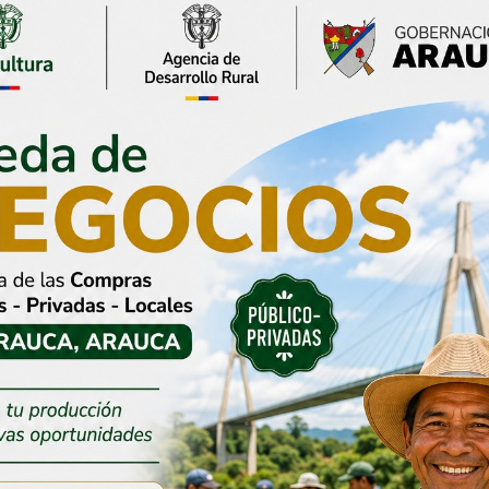
Gobernación de Arauca
destina más de $5.350
millones para modernizar
la tecnología biomédica
del Hospital San Vicente
31 julio, 2026
or Renson
prioriza nuevas
s para atender la
al sin detener el
o de Arauca
2026