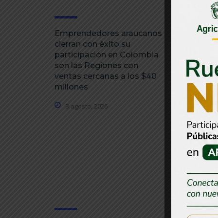
Emprendedores araucanos
cierran con éxito su
participación en Colombia
son las Regiones con
ventas cercanas a los $40
millones
3 agosto, 2026
Gobernad
Martínez 
inversione
ola invern
desarroll
31 julio, 