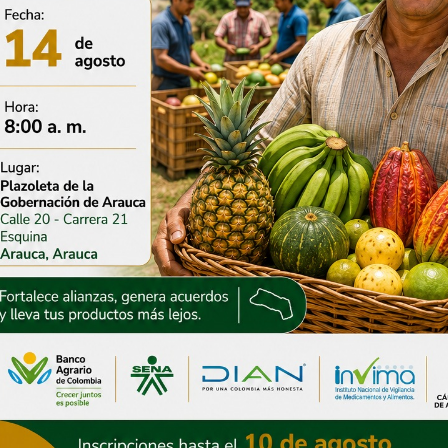
ón de Arauca ha
Gestión del gobierno
o más de $30 mil
departamental permite
ara atender la
avanzar en la instalación
a invernal
del puente sobre Caño
Negro
2026
30 julio, 2026
s entradas