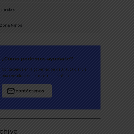
Tutelas
Zona Niños
¿Cómo podemos ayudarte?
Contáctenos en la gobernación de Arauca o envíe
una consulta a nuestro corre electrónico.
contáctenos
chivo