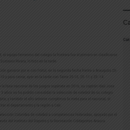
C
Cat
el equipo femenino del colegio la frontera fue el primero en clasificarse
ustasio Rivera, lo hizo en la tarde.
ción ganaron por w con Fortul, en la segunda fecha frente a Arauquita 25-
10 y para cerrar, ayer en la tarde con Tame 25-15, 25- 11 y 25- 14.
la fase nacional de los juegos supérate en 2016, su capitán Idail Jose
e 3 años se ha podido consolidar la selección de voleibol de su colegio
ta, y también el año anterior cumplimos la meta para el nacional, el
ar el departamento y la región a Cali.
 selección Colombia de voleibol a competencias federadas, apoyado por el
vés del Instituto del Deporte y la Recreación Coldeportes Arauca.