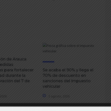
ón de Arauca
edidas
s para fortalecer
Se acaba el 90% y llega el
ad durante la
70% de descuento en
ación del 7 de
sanciones del impuesto
vehicular
 2026
3 agosto, 2026