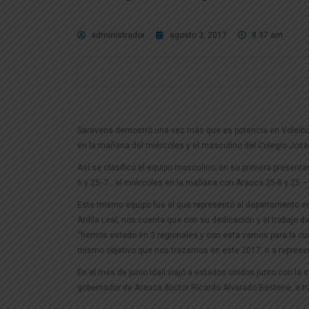
administrador
agosto 3, 2017
8:37 am
Saravena demostró una vez más que es potencia en Voleibol, 
en la mañana del miércoles y el masculino del Colegio José E
Así se clasificó el equipo masculino; en su primera presenta
6 y 25- 7 , el miércoles en la mañana con Arauca 25-8 y 25 – 
Este mismo equipo fue el que representó al departamento en 
Ardila Leal, nos cuenta que con su dedicación y el trabajo d
“hemos estado en 3 regionales y con esta vamos para la cuar
mismo objetivo que nos trazamos en este 2017, ir a represent
En el mes de junio Idail viajó a estados unidos junto con la
gobernador de Arauca doctor Ricardo Alvarado Bestene, a tra