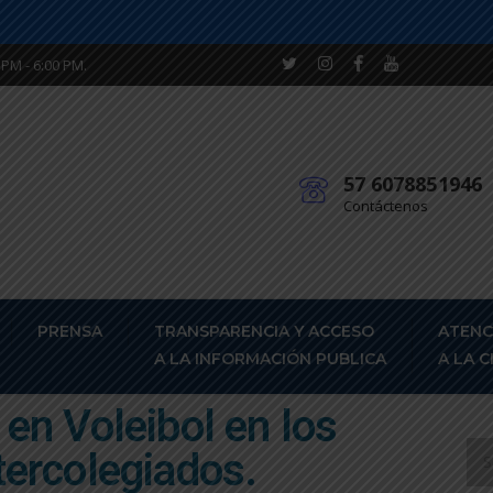
 PM - 6:00 PM.
57 6078851946
Contáctenos
PRENSA
TRANSPARENCIA Y ACCESO
ATENC
A LA INFORMACIÓN PUBLICA
A LA 
en Voleibol en los
tercolegiados.