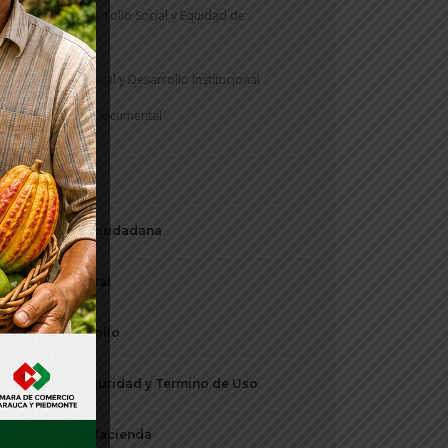
Secretaría Desarrollo Social y Equidad de
Genero
Secretaría General y Desarrollo Institucional
Gestión Documental
Notificaciones
Participación ciudadana
Periódico Digital
Plan de Desarrollo
Política de Seguridad y Termino de Uso
Secretaria de Hacienda